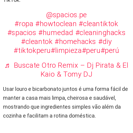
@spacios.pe
#ropa
#howtoclean
#cleantiktok
#spacios
#humedad
#cleaninghacks
#cleantok
#homehacks
#diy
#tiktokperu
#limpieza
#peru
#perú
♬ Buscate Otro Remix – Dj Pirata & El
Kaio & Tomy DJ
Usar louro e bicarbonato juntos é uma forma fácil de
manter a casa mais limpa, cheirosa e saudável,
mostrando que ingredientes simples vão além da
cozinha e facilitam a rotina doméstica.