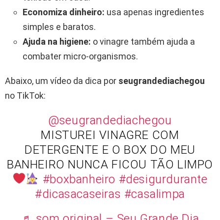
Economiza dinheiro:
usa apenas ingredientes
simples e baratos.
Ajuda na higiene:
o vinagre também ajuda a
combater micro-organismos.
Abaixo, um vídeo da dica por
seugrandediachegou
no TikTok:
@seugrandediachegou
MISTUREI VINAGRE COM
DETERGENTE E O BOX DO MEU
BANHEIRO NUNCA FICOU TÃO LIMPO
#boxbanheiro
#desigurdurante
#dicasacaseiras
#casalimpa
♬ som original – Seu Grande Dia