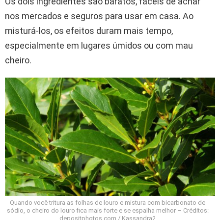
Os dois ingredientes são baratos, fáceis de achar
nos mercados e seguros para usar em casa. Ao
misturá-los, os efeitos duram mais tempo,
especialmente em lugares úmidos ou com mau
cheiro.
Quando você tritura as folhas de louro e mistura com bicarbonato de
sódio, o cheiro do louro fica mais forte e se espalha melhor – Créditos:
depositphotos.com / Kassandra2