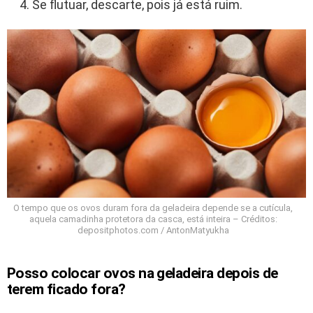
Se flutuar, descarte, pois já está ruim.
O tempo que os ovos duram fora da geladeira depende se a cutícula,
aquela camadinha protetora da casca, está inteira – Créditos:
depositphotos.com / AntonMatyukha
Posso colocar ovos na geladeira depois de
terem ficado fora?