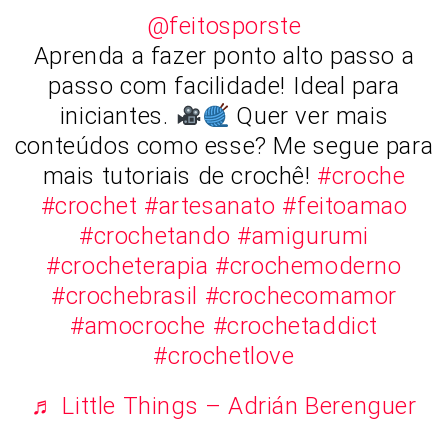
@feitosporste
Aprenda a fazer ponto alto passo a
passo com facilidade! Ideal para
iniciantes.
Quer ver mais
conteúdos como esse? Me segue para
mais tutoriais de crochê!
#croche
#crochet
#artesanato
#feitoamao
#crochetando
#amigurumi
#crocheterapia
#crochemoderno
#crochebrasil
#crochecomamor
#amocroche
#crochetaddict
#crochetlove
♬ Little Things – Adrián Berenguer