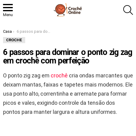
P
Menu
Você está aqui:
Casa
6 passos para dominar o ponto zig zag em crochê com perfeição
CROCHE
6 passos para dominar o ponto zig zag
em crochê com perfeição
O ponto zig zag em
crochê
cria ondas marcantes que
deixam mantas, faixas e tapetes mais modernos. Ele
usa ponto alto, correntinha e arremate para formar
picos e vales, exigindo controle da tensão dos
pontos para manter largura e altura uniformes.