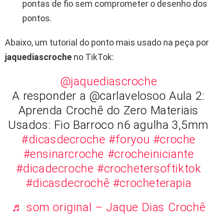
pontas de fio sem comprometer o desenho dos
pontos.
Abaixo, um tutorial do ponto mais usado na peça por
jaquediascroche
no TikTok:
@jaquediascroche
A responder a @carlavelosoo Aula 2:
Aprenda Crochê do Zero Materiais
Usados: Fio Barroco n6 agulha 3,5mm
#dicasdecroche
#foryou
#croche
#ensinarcroche
#crocheiniciante
#dicadecroche
#crochetersoftiktok
#dicasdecrochê
#crocheterapia
♬ som original – Jaque Dias Crochê