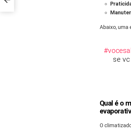
Praticid
Manuten
Abaixo, uma 
#vocesa
se vc
Qual é o m
evaporati
O climatizad