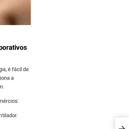
porativos
a, é fácil de
iona a
m.
mércios:
tilador.
Tiar