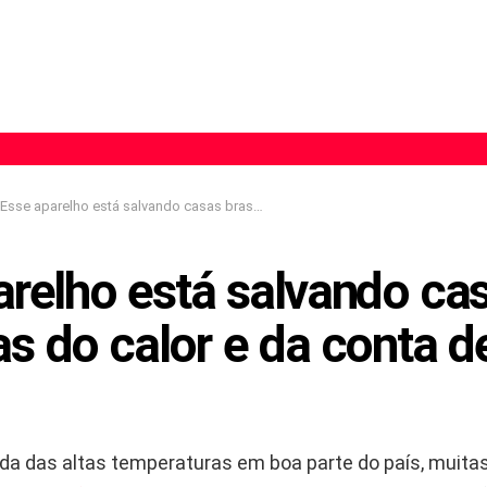
Esse aparelho está salvando casas brasileiras do calor e da conta de luz alta
arelho está salvando ca
ras do calor e da conta d
a das altas temperaturas em boa parte do país, muita