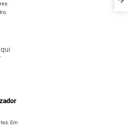
comp
res.
ro.
qui
r
izador
ntes. Em