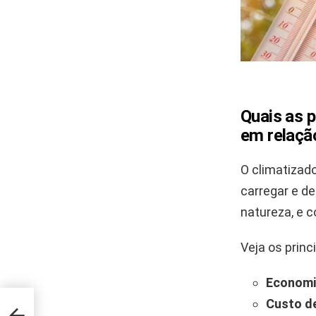
Quais as p
em relaçã
O climatizad
carregar e de
natureza, e 
Veja os prin
Economia
Custo de
ntos