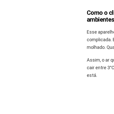
Como o cl
ambiente
Esse aparelho
complicada. E
molhado. Quan
Assim, o ar q
cair entre 3
está.