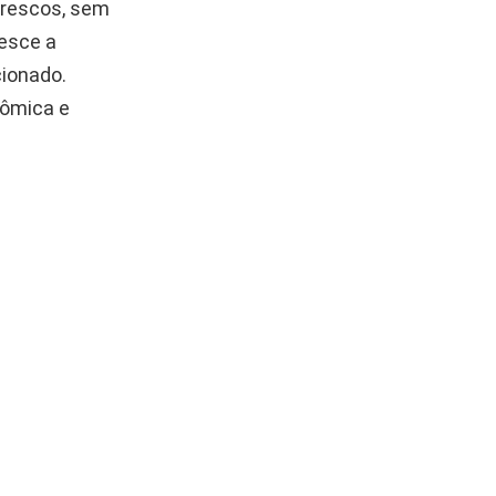
frescos, sem
resce a
cionado.
nômica e