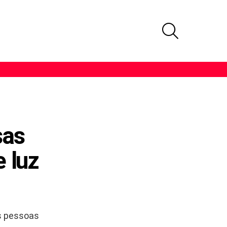
PROCURAR
sas
e luz
s pessoas