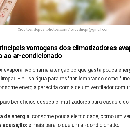
Créditos: depositphotos.com /
eliosdnepr@gmail.com
rincipais vantagens dos climatizadores eva
o ao ar-condicionado
or evaporativo chama atenção porque gasta pouca energi
 limpar. Ele usa água para resfriar, lembrando como func
consome energia parecida com a de um ventilador comu
cipais benefícios desses climatizadores para casas e co
 de energia:
consome pouca eletricidade, como um ven
 aquisição:
é mais barato que um ar-condicionado.