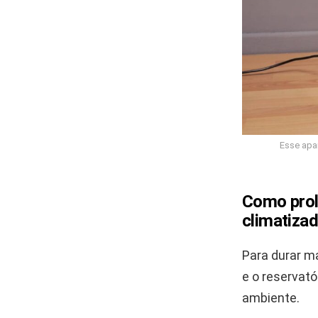
Esse apar
Como prolo
climatizad
Para durar ma
e o reservató
ambiente.