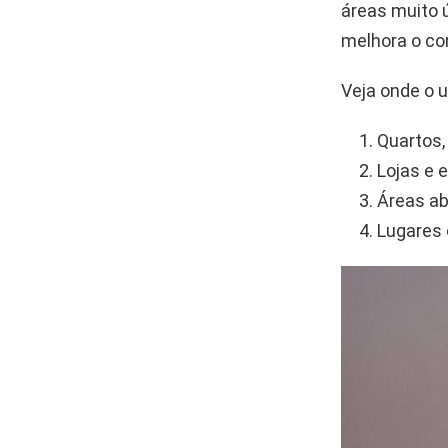
áreas muito ú
melhora o co
Veja onde o 
Quartos,
Lojas e 
Áreas ab
Lugares 