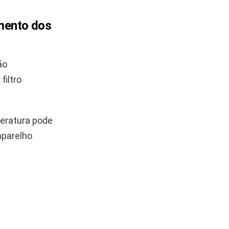
amento dos
ão
filtro
peratura pode
aparelho