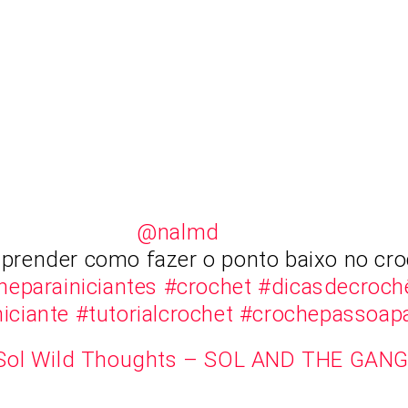
@nalmd
aprender como fazer o ponto baixo no cro
heparainiciantes
#crochet
#dicasdecroch
iciante
#tutorialcrochet
#crochepassoap
Sol Wild Thoughts – SOL AND THE GAN