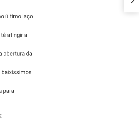
limp
no último laço
é atingir a
a abertura da
s baixíssimos
a para
: