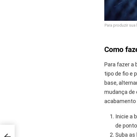
Para produzir sua
Como faze
Para fazer a
tipo de fio e
base, altern
mudança de co
acabamento 
Inicie a
de ponto
 e
Suba as 