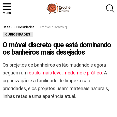
P
Menu
Você está aqui:
Casa
Curiosidades
O móvel discreto que está dominando os banheiros mais desejados
CURIOSIDADES
O móvel discreto que está dominando
os banheiros mais desejados
Os projetos de banheiros estão mudando e agora
seguem um
estilo mais leve, moderno e prático
. A
organização e a facilidade de limpeza são
prioridades, e os projetos usam materiais naturais,
linhas retas e uma aparência atual.