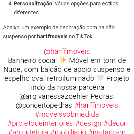
Personalização:
várias opções para estilos
diferentes.
Abaixo, um exemplo de decoração com balcão
suspenso por
harffmoveis
no TikTok:
@harffmoveis
Banheiro social
Móvel em tom de
Nude, com balcão de apoio suspenso e
espelho oval retroiluminado
Projeto
lindo da nossa parceira
@arq.vanessazoehler Pedras:
@conceitopedras
#harffmoveis
#moveissobmedida
#projetodeinteriores
#design
#decor
#arquitetura
#mobiliario
#instagram