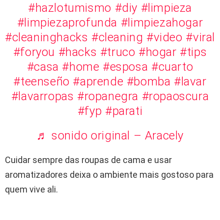
#hazlotumismo
#diy
#limpieza
#limpiezaprofunda
#limpiezahogar
#cleaninghacks
#cleaning
#video
#viral
#foryou
#hacks
#truco
#hogar
#tips
#casa
#home
#esposa
#cuarto
#teenseño
#aprende
#bomba
#lavar
#lavarropas
#ropanegra
#ropaoscura
#fyp
#parati
♬ sonido original – Aracely
Cuidar sempre das roupas de cama e usar
aromatizadores deixa o ambiente mais gostoso para
quem vive ali.