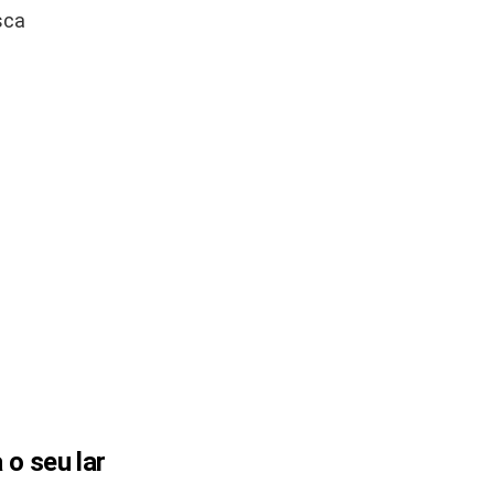
sca
 o seu lar