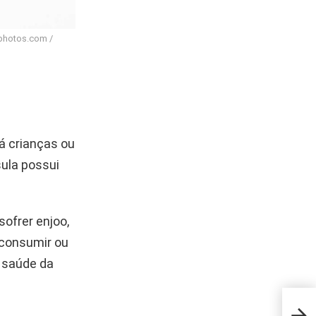
tphotos.com /
á crianças ou
ula possui
ofrer enjoo,
 consumir ou
 saúde da
Brin