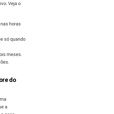
vo. Veja o
o nas horas
ue só quando
ois meses.
ções.
ore do
rma
ue a