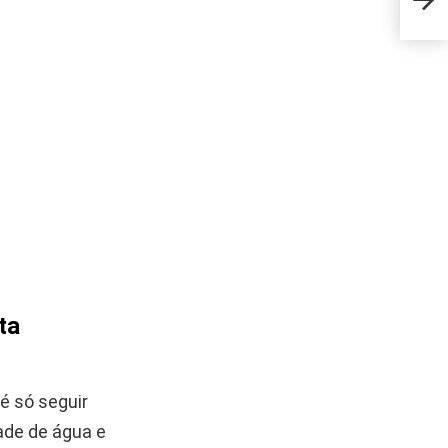
qual
ta
é só seguir
ade de água e