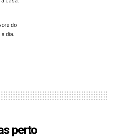
 a casa.
vore do
a dia.
as perto