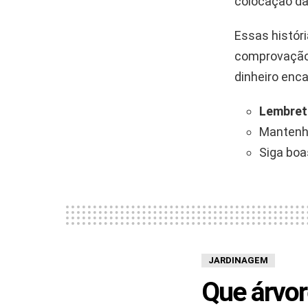
colocação da 
Essas histór
comprovação 
dinheiro enc
Lembret
Mantenha
Siga boa
JARDINAGEM
Que árvor