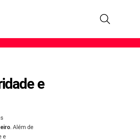
PROCURAR
ridade e
as
eiro
. Além de
e e