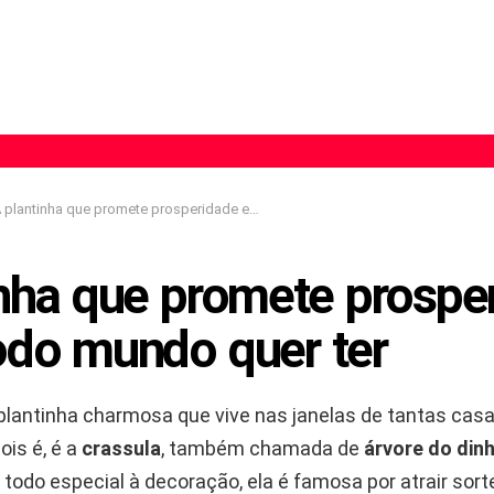
plantinha que promete prosperidade e quase todo mundo quer ter
inha que promete prospe
odo mundo quer ter
plantinha charmosa que vive nas janelas de tantas cas
ois é, é a
crassula
, também chamada de
árvore do dinh
todo especial à decoração, ela é famosa por atrair sort