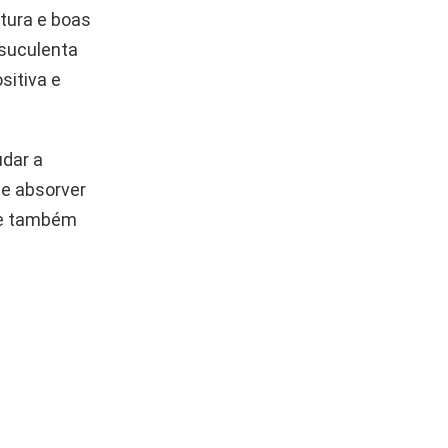
rtura e boas
 suculenta
sitiva e
udar a
de absorver
e e também