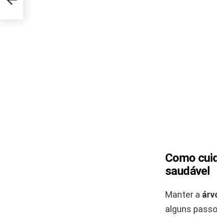
Como cuid
saudável
Manter a
árv
alguns passos