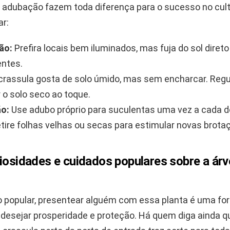
adubação fazem toda diferença para o sucesso no culti
ar:
ão:
Prefira locais bem iluminados, mas fuja do sol diret
ntes.
crassula gosta de solo úmido, mas sem encharcar. Reg
 o solo seco ao toque.
o:
Use adubo próprio para suculentas uma vez a cada d
tire folhas velhas ou secas para estimular novas brota
iosidades e cuidados populares sobre a árv
o popular, presentear alguém com essa planta é uma fo
 desejar prosperidade e proteção. Há quem diga ainda q