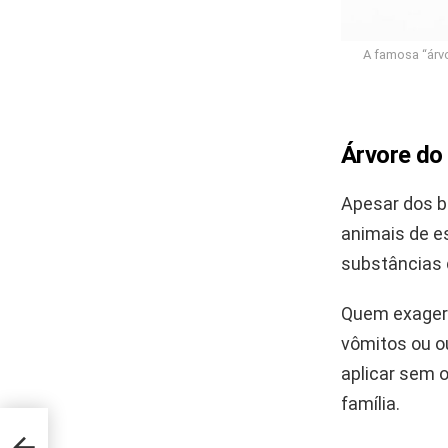
A famosa “árvo
Árvore do 
Apesar dos b
animais de e
substâncias 
Quem exagera
vômitos ou o
aplicar sem 
família.
péu