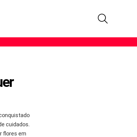
PROCURAR
uer
 conquistado
de cuidados.
r flores em