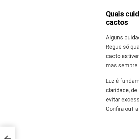
Quais cuid
cactos
Alguns cuida
Regue só qua
cacto estive
mas sempre d
Luz é fundam
claridade, de
evitar exces
Confira outra
 novo