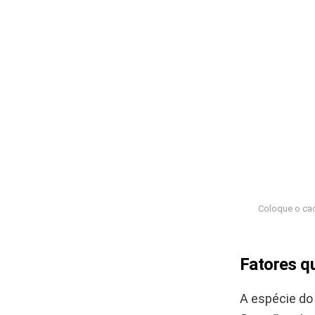
Coloque o cac
Fatores q
A espécie do 