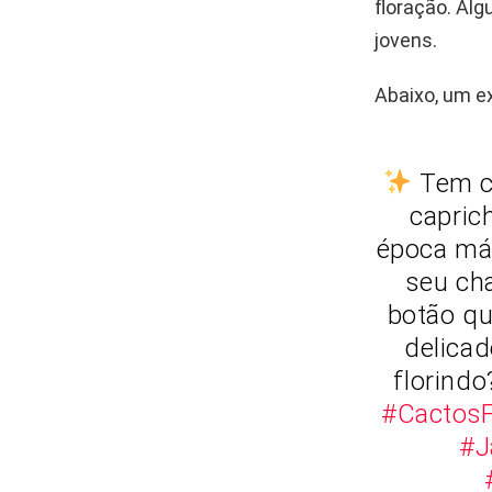
floração. Alg
jovens.
Abaixo, um e
Tem co
capric
época má
seu ch
botão qu
delica
florindo
#CactosF
#J