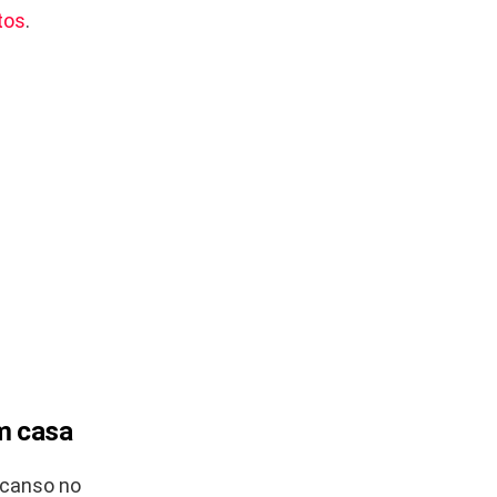
tos
.
m casa
scanso no