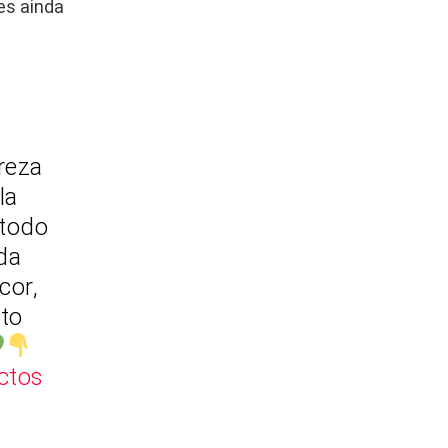
es ainda
reza
la
 todo
da
cor,
to
ctos