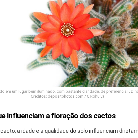
to em um lugar bem iluminado, com bastante claridade, de preferência luz ind
Créditos: depositphotos.com / O.Rohulya
ue influenciam a floração dos cactos
cacto, a idade e a qualidade do solo influenciam direta