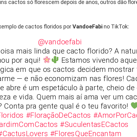
uns cactos só florescem depois de anos, outros dão flor
xemplo de cactos floridos por
VandoeFabi
no TikTok:
@vandoefabi
isa mais linda que cacto florido? A natu
hou por aqui!
Estamos vivendo aque
gica em que os cactos decidem mostrar
arme — e não economizam nas flores! Ca
e abre é um espetáculo à parte, cheio de 
deza e vida. Quem mais aí ama ver um cac
? Conta pra gente qual é o teu favorito!
loridos
#FloraçãoDeCactos
#AmorPorCa
ardimComCactos
#SuculentasECactos
#CactusLovers
#FloresQueEncantam