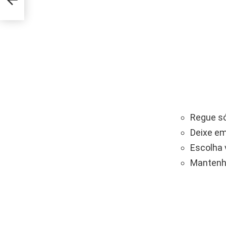
Regue só
Deixe em
Escolha 
Mantenha