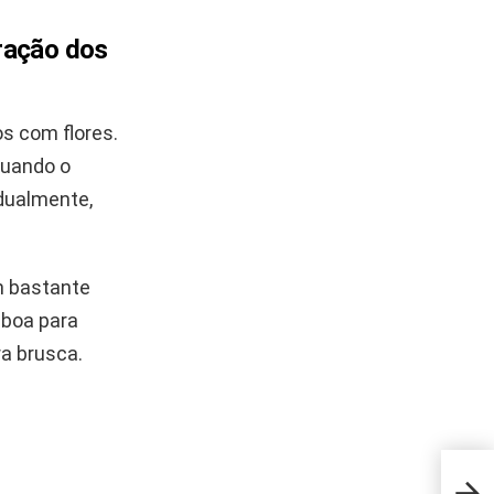
oração dos
s com flores.
Quando o
dualmente,
m bastante
 boa para
ra brusca.
Folh