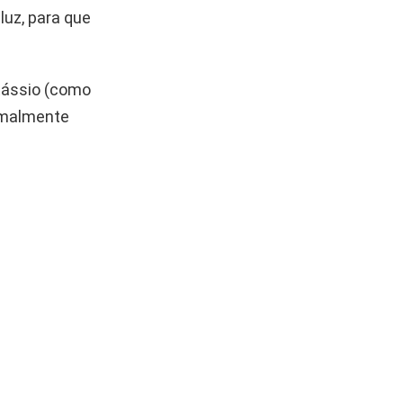
luz, para que
tássio (como
rmalmente