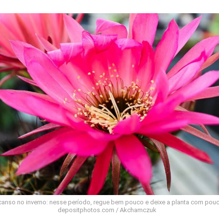
anso no inverno: nesse período, regue bem pouco e deixe a planta com pouca
depositphotos.com / Akchamczuk