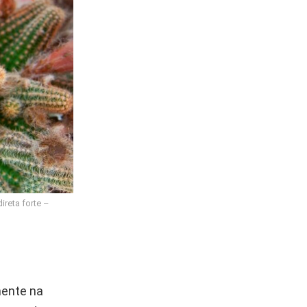
ireta forte –
mente na