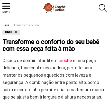
P
Menu
Você está aqui:
Casa
Transforme o conforto do seu bebê com essa peça feita à mão
CROCHE
Transforme o conforto do seu bebê
com essa peça feita à mão
O saco de dormir infantil em
crochê
é uma peça
delicada, funcional e acolhedora, perfeita para
manter os pequenos aquecidos com leveza e
segurança. A combinação entre ponto alto, ponto
baixo e correntinha permite criar uma textura macia
que se ajusta bem à largura e à altura necessárias.