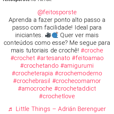
@feitosporste
Aprenda a fazer ponto alto passo a
passo com facilidade! Ideal para
iniciantes.
Quer ver mais
conteúdos como esse? Me segue para
mais tutoriais de crochê!
#croche
#crochet
#artesanato
#feitoamao
#crochetando
#amigurumi
#crocheterapia
#crochemoderno
#crochebrasil
#crochecomamor
#amocroche
#crochetaddict
#crochetlove
♬ Little Things – Adrián Berenguer