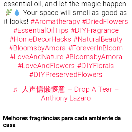
essential oil, and let the magic happen.
Your space will smell as good as
it looks!
#Aromatherapy
#DriedFlowers
#EssentialOilTips
#DIYFragrance
#HomeDecorHacks
#NaturalBeauty
#BloomsbyAmora
#ForeverInBloom
#LoveAndNature
#BloomsbyAmora
#LoveAndFlowers
#DIYFlorals
#DIYPreservedFlowers
♬ 人声慵懒惬意 – Drop A Tear –
Anthony Lazaro
Melhores fragrâncias para cada ambiente da
casa