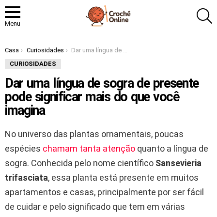
P
Menu
Você está aqui:
Casa
Curiosidades
Dar uma língua de sogra de presente pode significar mais do que você imagina
CURIOSIDADES
Dar uma língua de sogra de presente
pode significar mais do que você
imagina
No universo das plantas ornamentais, poucas
espécies
chamam tanta atenção
quanto a língua de
sogra. Conhecida pelo nome científico
Sansevieria
trifasciata
, essa planta está presente em muitos
apartamentos e casas, principalmente por ser fácil
de cuidar e pelo significado que tem em várias