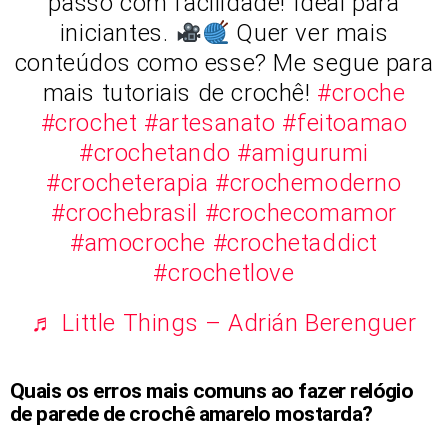
passo com facilidade! Ideal para
iniciantes.
Quer ver mais
conteúdos como esse? Me segue para
mais tutoriais de crochê!
#croche
#crochet
#artesanato
#feitoamao
#crochetando
#amigurumi
#crocheterapia
#crochemoderno
#crochebrasil
#crochecomamor
#amocroche
#crochetaddict
#crochetlove
♬ Little Things – Adrián Berenguer
Quais os erros mais comuns ao fazer relógio
de parede de crochê amarelo mostarda?