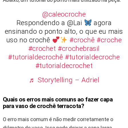
@caleocroche
Respondendo a @Lai
agora
ensinando o ponto alto, o que eu mais
uso no crochê
#crochê
#croche
#crochet
#crochebrasil
#tutorialdecrochê
#tutorialdecroche
#tutorialdecrochet
♬ Storytelling – Adriel
Quais os erros mais comuns ao fazer capa
para vaso de crochê terracota?
O erro mais comum é não medir corretamente o
diâmetro do vaso. Isso pode deixar a capa larga