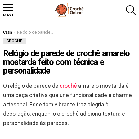
P
Menu
Você está aqui:
Casa
Relógio de parede de crochê amarelo mostarda feito com técnica e personalidade
CROCHE
Relógio de parede de crochê amarelo
mostarda feito com técnica e
personalidade
O relógio de parede de
crochê
amarelo mostarda é
uma peça criativa que une funcionalidade e charme
artesanal. Esse tom vibrante traz alegria à
decoração, enquanto o crochê adiciona textura e
personalidade às paredes.