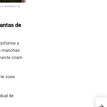
u o excesso ou
lantas de
conforme a
 e manchas
rmente criam
var suas
dual de
A me