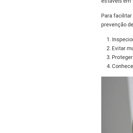
estáveis em 
Para facilit
prevenção de
Inspecio
Evitar m
Proteger
Conhecer