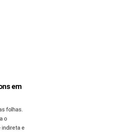
rons em
as folhas.
a o
indireta e