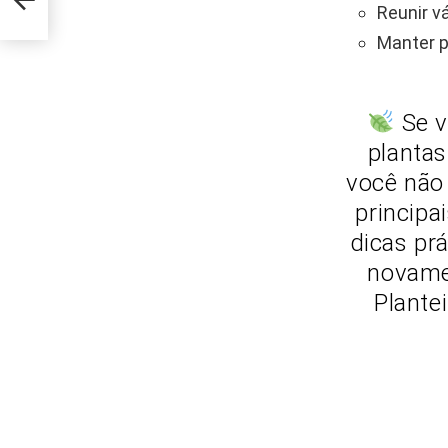
s
Reunir v
Manter pl
Se v
plantas
você não 
principa
dicas pr
novame
Plantei!