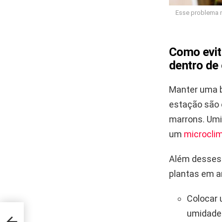
Esse problema n
Como evit
dentro de
Manter uma b
estação são 
marrons. Umi
um
microcli
Além desses 
plantas em a
Colocar 
umidade
ção