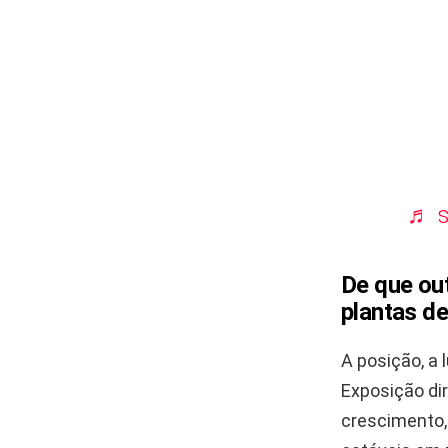
♬ s
De que ou
plantas d
A posição, a 
Exposição di
crescimento,