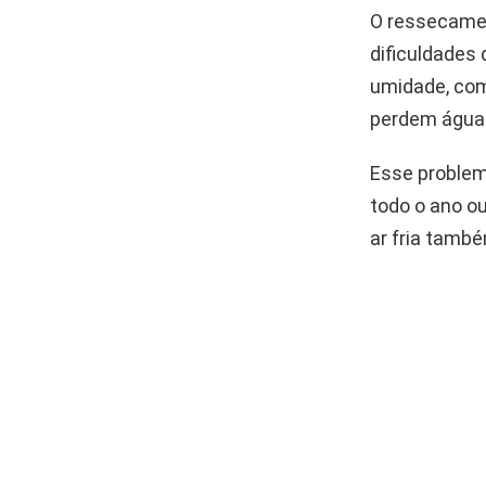
O ressecamen
dificuldades
umidade, com
perdem água
Esse problem
todo o ano ou
ar fria tamb