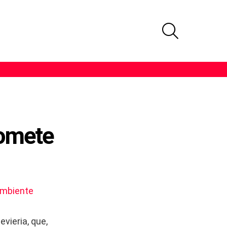
PROCURAR
comete
mbiente
vieria, que,