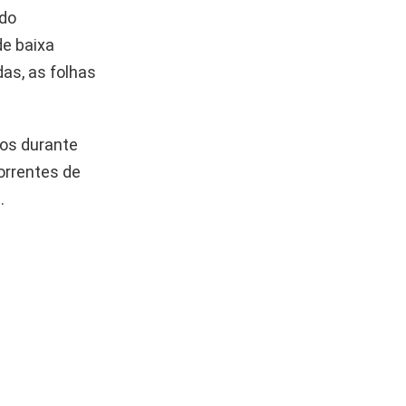
ndo
de baixa
as, as folhas
cos durante
correntes de
.