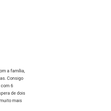
om a família,
as. Consigo
o com 6
spera de dois
 muito mais