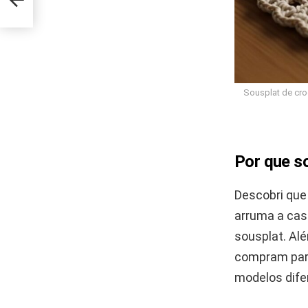
lar
Sousplat de cro
Por que so
Descobri qu
arruma a casa
sousplat. Al
compram para
modelos dife