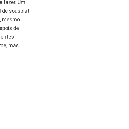
e fazer. Um
l de sousplat
um, mesmo
epois de
lientes
lme, mas