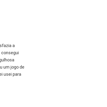
sfazia a
s consegui
rgulhosa
u um jogo de
ei usei para