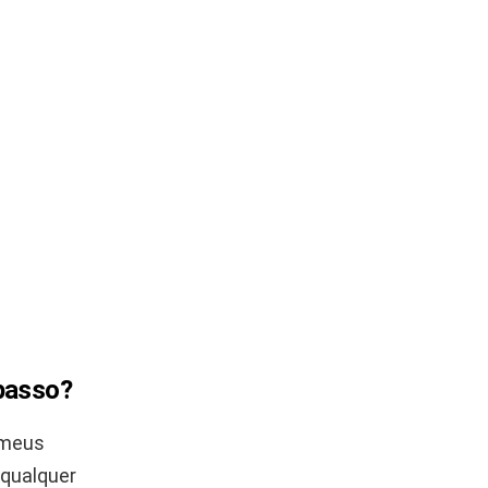
passo?
 meus
 qualquer