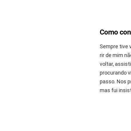
Como cons
Sempre tive 
rir de mim nã
voltar, assi
procurando ví
passo. Nos pr
mas fui insis