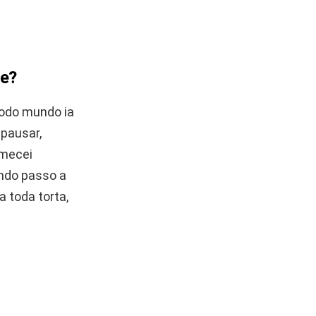
be?
todo mundo ia
 pausar,
omecei
indo passo a
 toda torta,