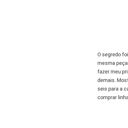
O segredo foi
mesma peça v
fazer meu pri
demais. Most
seis para a c
comprar linh