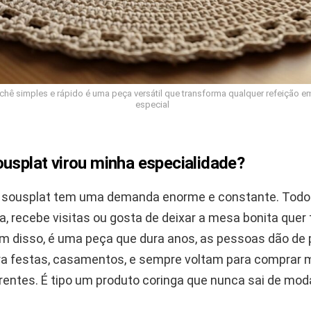
chê simples e rápido é uma peça versátil que transforma qualquer refeição
especial
usplat virou minha especialidade?
e sousplat tem uma demanda enorme e constante. Tod
, recebe visitas ou gosta de deixar a mesa bonita quer 
ém disso, é uma peça que dura anos, as pessoas dão de 
 festas, casamentos, e sempre voltam para comprar m
rentes. É tipo um produto coringa que nunca sai de mod