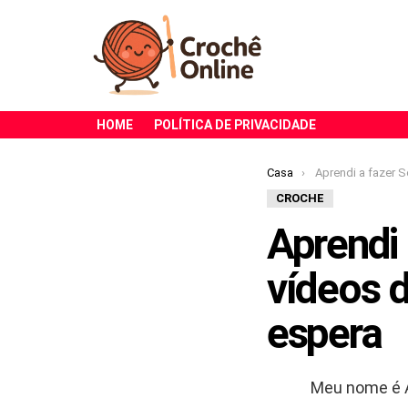
HOME
POLÍTICA DE PRIVACIDADE
Você está aqui:
Casa
Aprendi a fazer Sousplat de Crochê c
CROCHE
Aprendi
vídeos d
espera
Meu nome é A