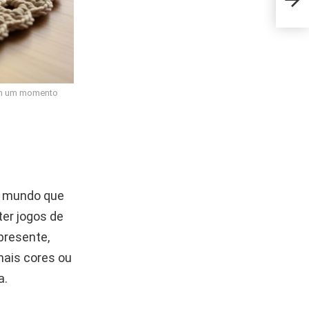
rede
 em um momento
o mundo que
ter jogos de
presente,
ais cores ou
a.