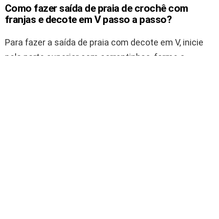
Como fazer saída de praia de crochê com
franjas e decote em V passo a passo?
Para fazer a saída de praia com decote em V, inicie
pela parte superior com correntinhas, forme o
decote central e desça o corpo em ponto rendado.
Finalize com franjas na barra para dar movimento e
charme à peça.
Faça uma correntinha de base correspondente à
medida dos ombros e trabalhe em ponto rede ou
fantasia aberto.
Separe o centro da peça e comece as
diminuições para formar o decote em V.
Prossiga trabalhando frente e costas
separadamente até alcançar a altura do quadril.