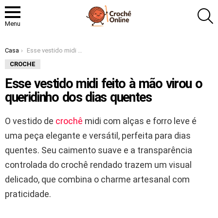
P
Menu
Você está aqui:
Casa
Esse vestido midi feito à mão virou o queridinho dos dias quentes
CROCHE
Esse vestido midi feito à mão virou o
queridinho dos dias quentes
O vestido de
crochê
midi com alças e forro leve é
uma peça elegante e versátil, perfeita para dias
quentes. Seu caimento suave e a transparência
controlada do crochê rendado trazem um visual
delicado, que combina o charme artesanal com
praticidade.