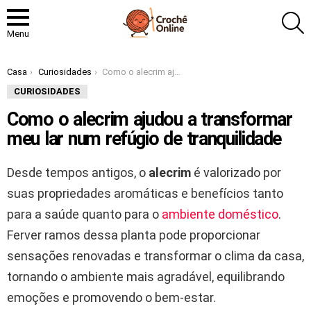
P
Menu
Você está aqui:
Casa
Curiosidades
Como o alecrim ajudou a transformar meu lar num refúgio de tranquilidade
CURIOSIDADES
Como o alecrim ajudou a transformar
meu lar num refúgio de tranquilidade
Desde tempos antigos, o
alecrim
é valorizado por
suas propriedades aromáticas e benefícios tanto
para a saúde quanto para o
ambiente doméstico
.
Ferver ramos dessa planta pode proporcionar
sensações renovadas e transformar o clima da casa,
tornando o ambiente mais agradável, equilibrando
emoções e promovendo o bem-estar.