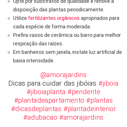
Opte por substratos de qualidade e renove a
disposição das plantas periodicamente.
Utilize
fertilizantes orgânicos
apropriados para
cada espécie de forma moderada.
Prefira vasos de cerâmica ou barro para melhor
respiração das raízes.
Em banheiros sem janela, instale luz artificial de
baixa intensidade.
@amorajardins
Dicas para cuidar das jibóias
#jiboia
#jiboiaplanta
#pendente
#plantadeapartamento
#plantas
#dicasdeplantas
#plantadeinterior
#adubacao
#amorajardins