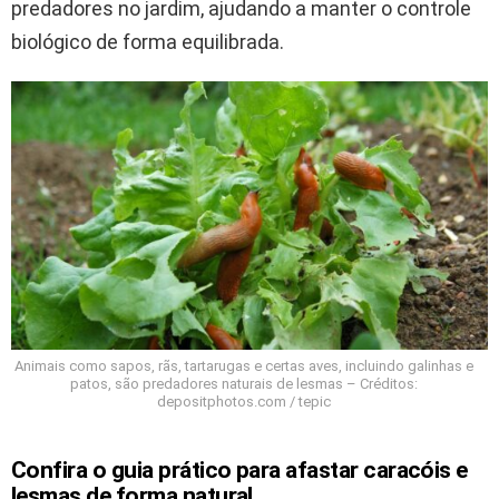
predadores no jardim, ajudando a manter o controle
biológico de forma equilibrada.
Animais como sapos, rãs, tartarugas e certas aves, incluindo galinhas e
patos, são predadores naturais de lesmas – Créditos:
depositphotos.com / tepic
Confira o guia prático para afastar caracóis e
lesmas de forma natural