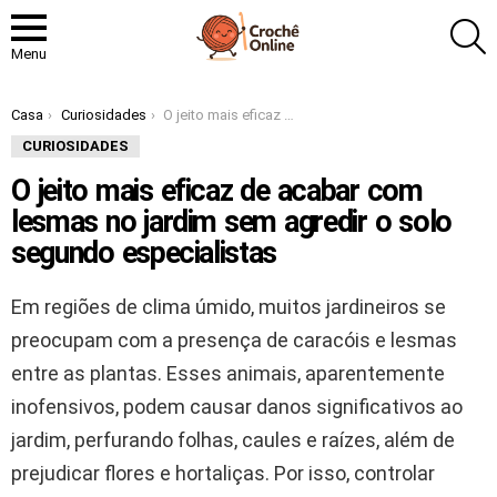
P
Menu
Você está aqui:
Casa
Curiosidades
O jeito mais eficaz de acabar com lesmas no jardim sem agredir o solo segundo especialistas
CURIOSIDADES
O jeito mais eficaz de acabar com
lesmas no jardim sem agredir o solo
segundo especialistas
Em regiões de clima úmido, muitos jardineiros se
preocupam com a presença de caracóis e lesmas
entre as plantas. Esses animais, aparentemente
inofensivos, podem causar danos significativos ao
jardim, perfurando folhas, caules e raízes, além de
prejudicar flores e hortaliças. Por isso, controlar