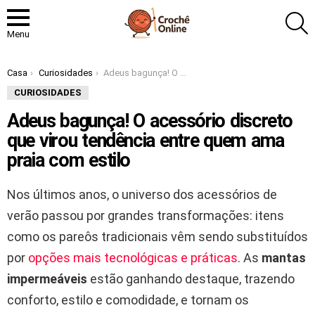
P
Menu
Você está aqui:
Casa
Curiosidades
Adeus bagunça! O acessório discreto que virou tendência entre quem ama praia com estilo
CURIOSIDADES
Adeus bagunça! O acessório discreto
que virou tendência entre quem ama
praia com estilo
Nos últimos anos, o universo dos acessórios de
verão passou por grandes transformações: itens
como os pareôs tradicionais vêm sendo substituídos
por
opções mais tecnológicas e práticas
. As
mantas
impermeáveis
estão ganhando destaque, trazendo
conforto, estilo e comodidade, e tornam os