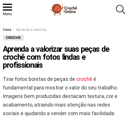
P
Menu
Você está aqui:
Casa
Aprenda a valorizar suas peças de crochê com fotos lindas e profissionais
CROCHE
Aprenda a valorizar suas peças de
crochê com fotos lindas e
profissionais
Tirar fotos bonitas de peças de
crochê
é
fundamental para mostrar o valor do seu trabalho.
Imagens bem produzidas destacam textura, cor e
acabamento, atraindo mais atenção nas redes
sociais e ajudando a vender com mais facilidade.