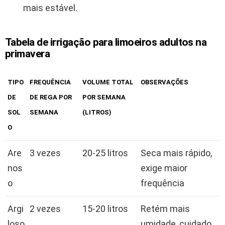
mais estável.
Tabela de irrigação para limoeiros adultos na
primavera
TIPO
FREQUÊNCIA
VOLUME TOTAL
OBSERVAÇÕES
DE
DE REGA POR
POR SEMANA
SOL
SEMANA
(LITROS)
O
Are
3 vezes
20-25 litros
Seca mais rápido,
nos
exige maior
o
frequência
Argi
2 vezes
15-20 litros
Retém mais
loso
umidade, cuidado