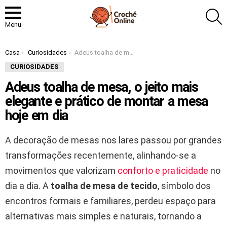
P
Menu
Você está aqui:
Casa
Curiosidades
Adeus toalha de mesa, o jeito mais elegante e prático de montar a mesa hoje em dia
CURIOSIDADES
Adeus toalha de mesa, o jeito mais
elegante e prático de montar a mesa
hoje em dia
A decoração de mesas nos lares passou por grandes
transformações recentemente, alinhando-se a
movimentos que valorizam
conforto e praticidade
no
dia a dia. A
toalha de mesa de tecido
, símbolo dos
encontros formais e familiares, perdeu espaço para
alternativas mais simples e naturais, tornando a