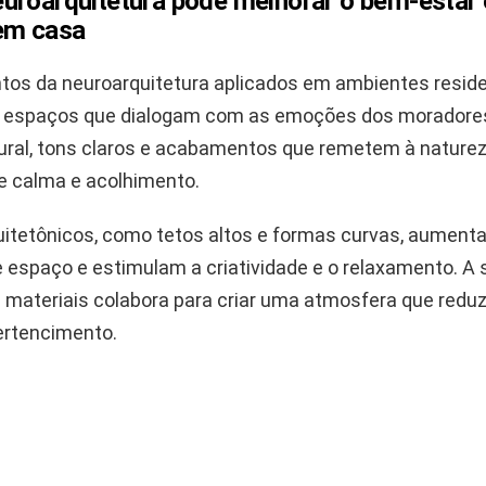
uroarquitetura pode melhorar o bem-estar 
em casa
os da neuroarquitetura aplicados em ambientes reside
r espaços que dialogam com as emoções dos moradore
ural, tons claros e acabamentos que remetem à natur
 calma e acolhimento.
uitetônicos, como tetos altos e formas curvas, aument
 espaço e estimulam a criatividade e o relaxamento. A 
 materiais colabora para criar uma atmosfera que reduz
ertencimento.