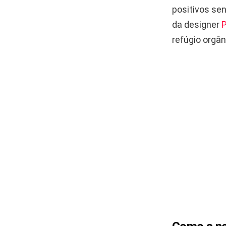
positivos se
da designer
P
refúgio orgâ