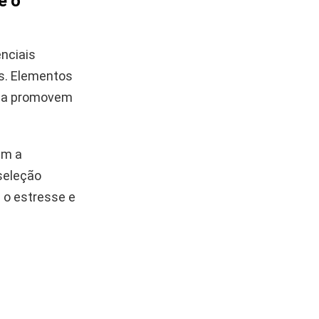
e o
nciais
s. Elementos
eza promovem
am a
seleção
 o estresse e