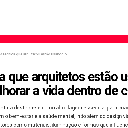
A técnica que arquitetos estão usando para melhorar a vida dentro de casa
a que arquitetos estão 
horar a vida dentro de 
tetura destaca-se como abordagem essencial para cria
 o bem-estar e a saúde mental, indo além do design vi
atores como materiais, iluminação e formas que influen