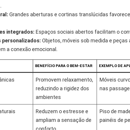
.
ral:
Grandes aberturas e cortinas translúcidas favorec
es integrados:
Espaços sociais abertos facilitam o conv
 personalizados:
Objetos, móveis sob medida e peças 
em a conexão emocional.
BENEFÍCIO PARA O BEM-ESTAR
EXEMPLO DE AP
ânicas
Promovem relaxamento,
Móveis curvo
reduzindo a rigidez dos
nas passage
ambientes
aturais
Reduzem o estresse e
Piso de made
ampliam a sensação de
painéis de p
conforto