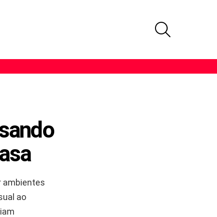
PROCURAR
usando
casa
r ambientes
sual ao
ciam