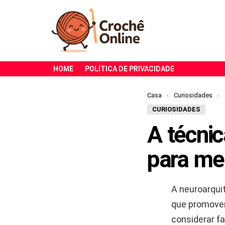
HOME
POLÍTICA DE PRIVACIDADE
Você está aqui:
Casa
Curiosidades
CURIOSIDADES
A técnic
para mel
A neuroarqui
que promovem
considerar f