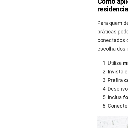
Como aplic
residencia
Para quem de
práticas pode
conectados 
escolha dos 
Utilize
ma
Invista
Prefira
c
Desenvol
Inclua
f
Conecte 