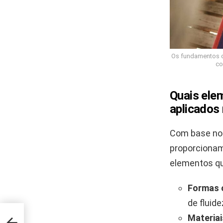
Os fundamentos d
co
Quais ele
aplicados 
Com base nos
proporcionam 
elementos qu
Formas 
de fluide
Materiai
 está