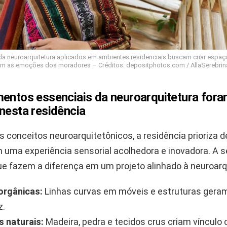
a neuroarquitetura aplicados em ambientes residenciais buscam criar espa
m as emoções dos moradores – Créditos: depositphotos.com / AllaSerebrin
mentos essenciais da neuroarquitetura for
nesta residência
 conceitos neuroarquitetônicos, a residência prioriza d
uma experiência sensorial acolhedora e inovadora. A se
e fazem a diferença em um projeto alinhado à neuroarq
orgânicas:
Linhas curvas em móveis e estruturas ger
z.
s naturais:
Madeira, pedra e tecidos crus criam vínculo