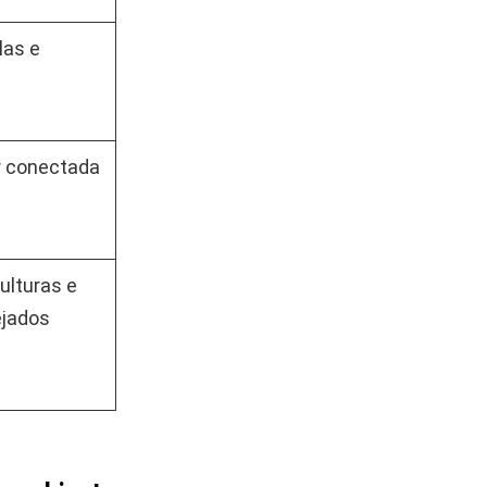
las e
r conectada
ulturas e
ejados