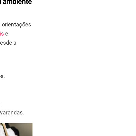
u ambiente
 orientações
is
e
esde a
os.
.
 varandas.