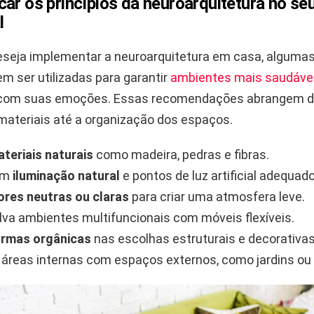
ar os princípios da neuroarquitetura no se
l
seja implementar a neuroarquitetura em casa, algumas
m ser utilizadas para garantir
ambientes mais saudáve
com suas emoções. Essas recomendações abrangem d
materiais até a organização dos espaços.
teriais naturais
como madeira, pedras e fibras.
 em
iluminação natural
e pontos de luz artificial adequad
ores neutras ou claras
para criar uma atmosfera leve.
va ambientes multifuncionais com móveis flexíveis.
ormas orgânicas
nas escolhas estruturais e decorativas
áreas internas com espaços externos, como jardins ou