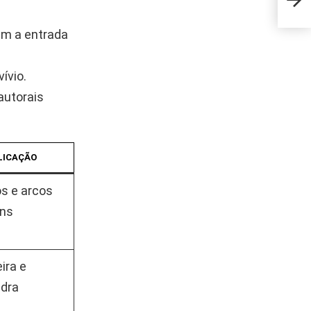
quem
em a entrada
ívio.
autorais
LICAÇÃO
s e arcos
ns
ira e
edra