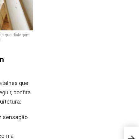
ços que dialogam
a
am
etalhes que
guir, confira
uitetura:
am sensação
 com a
Esse