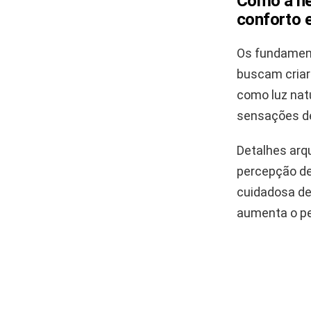
Como a ne
conforto 
Os fundament
buscam cria
como luz nat
sensações de
Detalhes arq
percepção de
cuidadosa de
aumenta o p