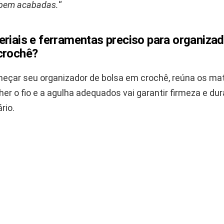
e bem acabadas.
“
riais e ferramentas preciso para organizad
crochê?
eçar seu organizador de bolsa em crochê, reúna os mat
her o fio e a agulha adequados vai garantir firmeza e dur
rio.