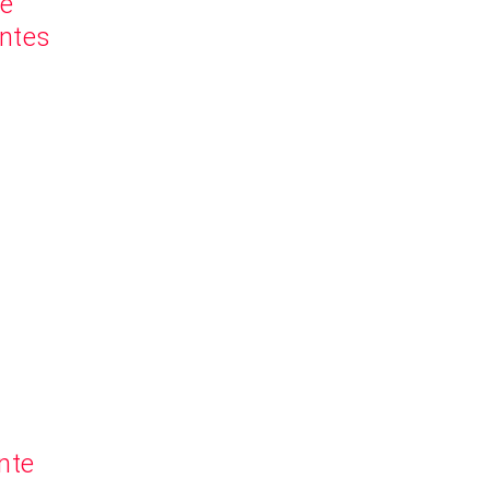
te
antes
nte