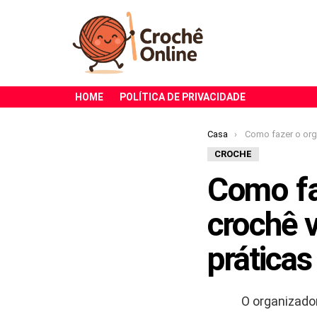
HOME
POLÍTICA DE PRIVACIDADE
Você está aqui:
Casa
Como fazer o organizador de bolsa em
CROCHE
Como fa
crochê v
práticas
O organizado