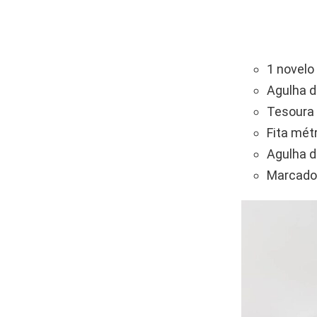
1 novelo
Agulha d
Tesoura 
Fita métr
Agulha d
Marcador