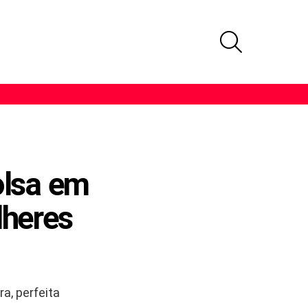
PROCURAR
olsa em
lheres
a, perfeita