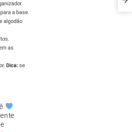
que 
ganizador.
 para a base.
de algodão
tos.
bem as
or.
Dica:
se
hê
sente
se