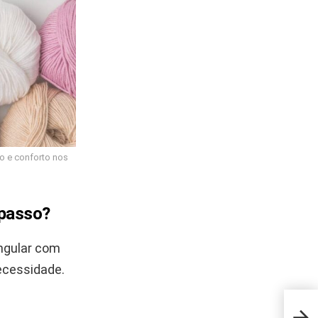
lo e conforto nos
 passo?
angular com
necessidade.
Adeu