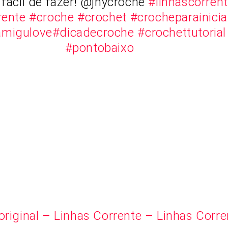
fácil de fazer! @jnycroche
#linhascorren
rente
#croche
#crochet
#crocheparainici
amigulove
#dicadecroche
#crochettutorial
#pontobaixo
riginal – Linhas Corrente – Linhas Corre