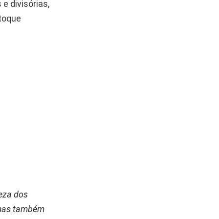
e divisórias,
 toque
meza dos
, mas também