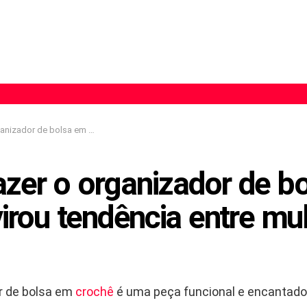
 crochê virou tendência entre mulheres práticas
zer o organizador de b
irou tendência entre mu
r de bolsa em
crochê
é uma peça funcional e encantador