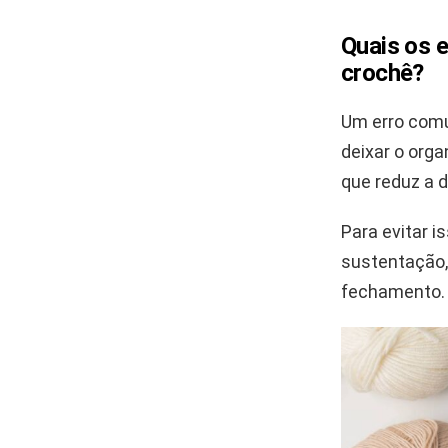
Quais os 
crochê?
Um erro comu
deixar o orga
que reduz a d
Para evitar i
sustentação, 
fechamento. I