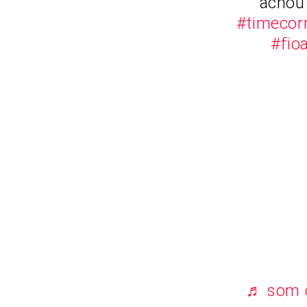
achou 
#timecor
#fio
♬ som o