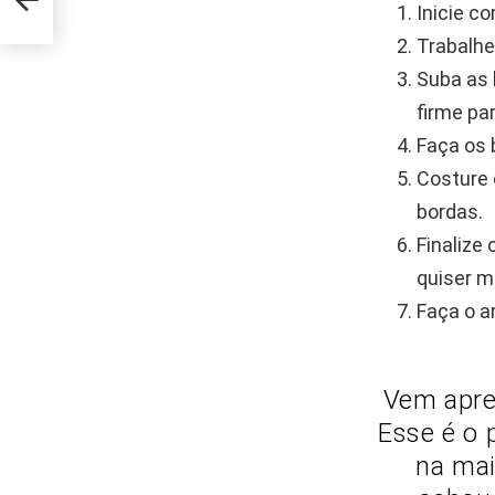
Inicie c
Trabalhe
Suba as 
firme pa
Faça os 
Costure 
bordas.
Finalize
quiser ma
Faça o a
Vem apre
Esse é o 
na mai