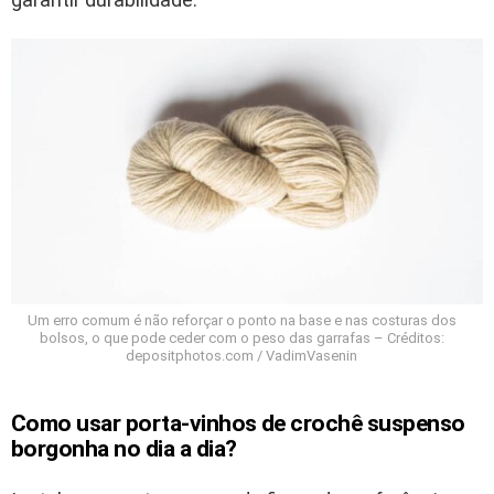
Um erro comum é não reforçar o ponto na base e nas costuras dos
bolsos, o que pode ceder com o peso das garrafas – Créditos:
depositphotos.com / VadimVasenin
Como usar porta-vinhos de crochê suspenso
borgonha no dia a dia?