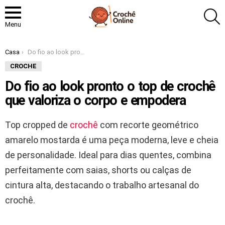
P
Menu
Você está aqui:
Casa
Do fio ao look pronto o top de crochê que valoriza o corpo e empodera
CROCHE
Do fio ao look pronto o top de crochê
que valoriza o corpo e empodera
Top cropped de
crochê
com recorte geométrico
amarelo mostarda é uma peça moderna, leve e cheia
de personalidade. Ideal para dias quentes, combina
perfeitamente com saias, shorts ou calças de
cintura alta, destacando o trabalho artesanal do
crochê.