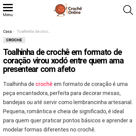
P
Menu
Você está aqui:
Casa
Toalhinha de crochê em formato de coração virou xodó entre quem ama presentear com afeto
CROCHE
Toalhinha de crochê em formato de
coração virou xodó entre quem ama
presentear com afeto
Toalhinha de
crochê
em formato de coração é uma
peça encantadora, perfeita para decorar mesas,
bandejas ou até servir como lembrancinha artesanal.
Pequena, romântica e cheia de significado, é ideal
para quem quer praticar pontos básicos e aprender a
modelar formas diferentes no crochê.