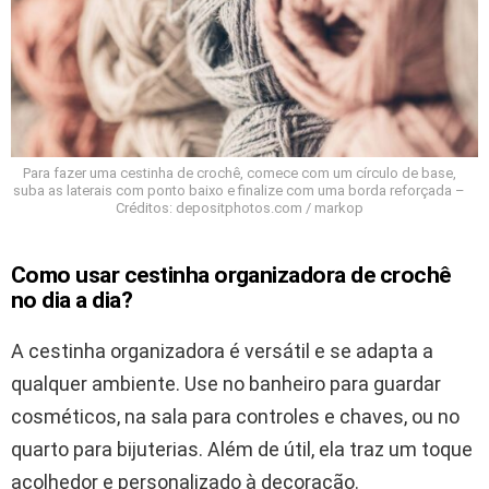
Para fazer uma cestinha de crochê, comece com um círculo de base,
suba as laterais com ponto baixo e finalize com uma borda reforçada –
Créditos: depositphotos.com / markop
Como usar cestinha organizadora de crochê
no dia a dia?
A cestinha organizadora é versátil e se adapta a
qualquer ambiente. Use no banheiro para guardar
cosméticos, na sala para controles e chaves, ou no
quarto para bijuterias. Além de útil, ela traz um toque
acolhedor e personalizado à decoração.