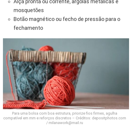
Alça pronta ou corrente, argolas metálicas e
mosquetões
Botão magnético ou fecho de pressão para o
fechamento
Para uma bolsa com boa estrutura, priorize fios firmes, agulha
compatível em mm e reforços discretos – Créditos: depositphotos.com
/
milanawork@mail.ru