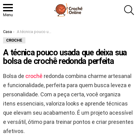
P
Menu
Você está aqui:
Casa
A técnica pouco usada que deixa sua bolsa de crochê redonda perfeita
CROCHE
A técnica pouco usada que deixa sua
bolsa de crochê redonda perfeita
Bolsa de
crochê
redonda combina charme artesanal
e funcionalidade, perfeita para quem busca leveza e
personalidade. Com a peça certa, você organiza
itens essenciais, valoriza looks e aprende técnicas
que elevam seu acabamento. É um projeto acessível
e versátil, ótimo para treinar pontos e criar presentes
afetivos.