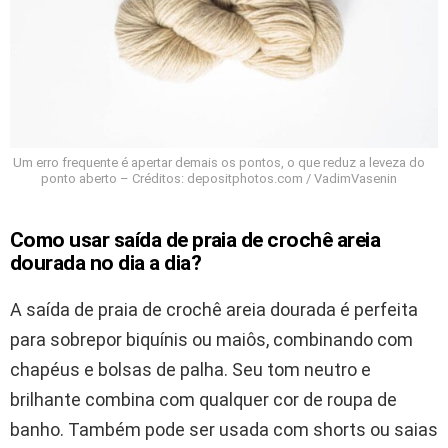
Um erro frequente é apertar demais os pontos, o que reduz a leveza do
ponto aberto – Créditos: depositphotos.com / VadimVasenin
Como usar saída de praia de crochê areia
dourada no dia a dia?
A saída de praia de crochê areia dourada é perfeita
para sobrepor biquínis ou maiôs, combinando com
chapéus e bolsas de palha. Seu tom neutro e
brilhante combina com qualquer cor de roupa de
banho. Também pode ser usada com shorts ou saias