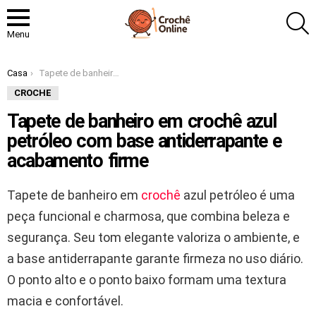
P
Menu
Você está aqui:
Casa
Tapete de banheiro em crochê azul petróleo com base antiderrapante e acabamento firme
CROCHE
Tapete de banheiro em crochê azul
petróleo com base antiderrapante e
acabamento firme
Tapete de banheiro em
crochê
azul petróleo é uma
peça funcional e charmosa, que combina beleza e
segurança. Seu tom elegante valoriza o ambiente, e
a base antiderrapante garante firmeza no uso diário.
O ponto alto e o ponto baixo formam uma textura
macia e confortável.