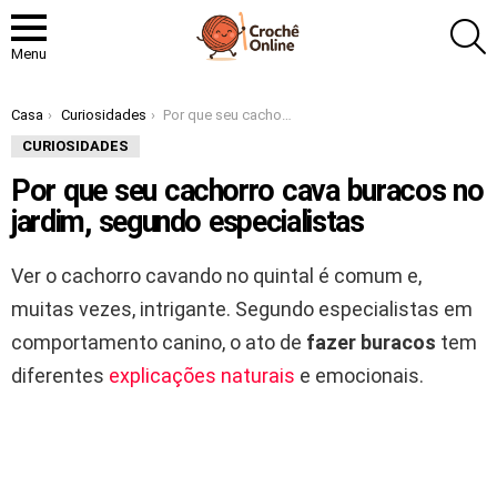
P
Menu
Você está aqui:
Casa
Curiosidades
Por que seu cachorro cava buracos no jardim, segundo especialistas
CURIOSIDADES
Por que seu cachorro cava buracos no
jardim, segundo especialistas
Ver o cachorro cavando no quintal é comum e,
muitas vezes, intrigante. Segundo especialistas em
comportamento canino, o ato de
fazer buracos
tem
diferentes
explicações naturais
e emocionais.