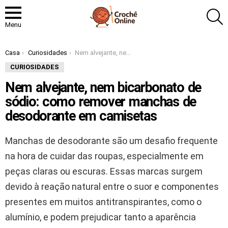
P
Menu
Você está aqui:
Casa
Curiosidades
Nem alvejante, nem bicarbonato de sódio: como remover manchas de desodorante em camisetas
CURIOSIDADES
Nem alvejante, nem bicarbonato de
sódio: como remover manchas de
desodorante em camisetas
Manchas de desodorante são um desafio frequente
na hora de cuidar das roupas, especialmente em
peças claras ou escuras. Essas marcas surgem
devido à reação natural entre o suor e componentes
presentes em muitos antitranspirantes, como o
alumínio, e podem prejudicar tanto a aparência