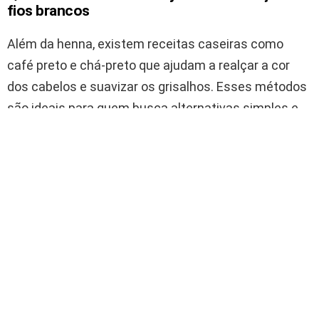
fios brancos
Além da henna, existem receitas caseiras como
café preto e chá-preto que ajudam a realçar a cor
dos cabelos e suavizar os grisalhos. Esses métodos
são ideais para quem busca alternativas simples e
livres de produtos químicos agressivos.
Veja como preparar e utilizar essas soluções
naturais:
Café preto:
Prepare uma xícara de café forte,
misture com duas a três colheres de azeite de
oliva. Aplique nos cabelos secos e deixe agir por
duas horas antes de enxaguar.
Chá-preto:
Ferva três ou quatro sachês em uma