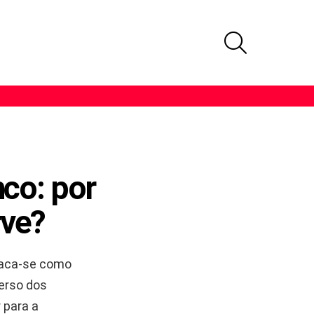
PROCURAR
co: por
rve?
taca-se como
verso dos
 para a