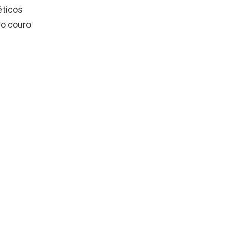
éticos
do couro