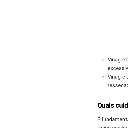
Vinagre 
excessiv
Vinagre 
resseca
Quais cuid
É fundamenta
rotina capila