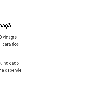
 maçã
O vinagre
 para fios
, indicado
lha depende