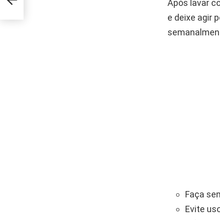
Após lavar c
e deixe agir
semanalmente 
Faça sem
Evite us