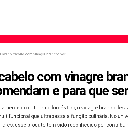
Lavar o cabelo com vinagre branco: por que recomendam e para que serve?
 cabelo com vinagre bran
omendam e para que se
plamente no cotidiano doméstico, o vinagre branco des
ltifuncional que ultrapassa a função culinária. No uni
lares, esse produto tem sido reconhecido por contribuir