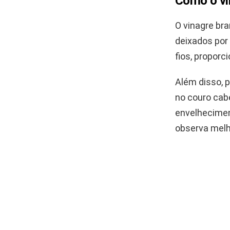
Como o vi
O vinagre br
deixados por 
fios, propor
Além disso, 
no couro cab
envelhecimen
observa melh