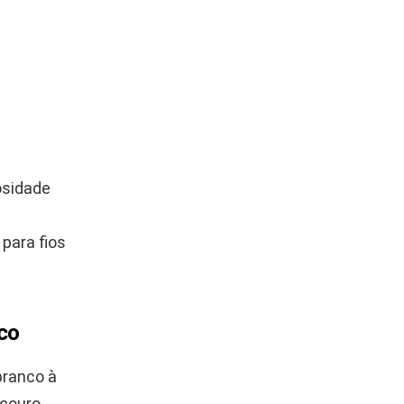
osidade
 para fios
nco
branco à
 couro