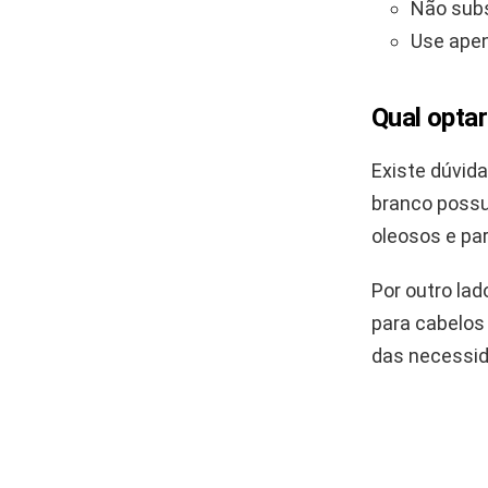
Não subs
Use ape
Qual optar
Existe dúvida
branco possu
oleosos e pa
Por outro lad
para cabelos
das necessid