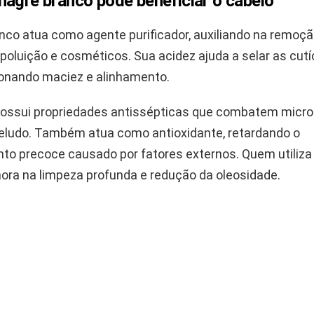
nagre branco pode beneficiar o cabelo
anco atua como agente purificador, auxiliando na remoçã
poluição e cosméticos. Sua acidez ajuda a selar as cut
cionando maciez e alinhamento.
possui propriedades antissépticas que combatem micr
eludo. Também atua como antioxidante, retardando o
to precoce causado por fatores externos. Quem utiliza 
ora na limpeza profunda e redução da oleosidade.