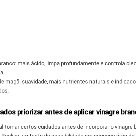
branco: mais ácido, limpa profundamente e controla ole
a;
de maçã: suavidade, mais nutrientes naturais e indicado
dos.
ados priorizar antes de aplicar vinagre bra
l tomar certos cuidados antes de incorporar o vinagre 
r. Realize um teste de sensibilidade em pequena área do