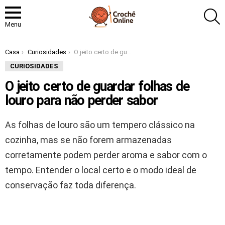
P
Menu
Você está aqui:
Casa
Curiosidades
O jeito certo de guardar folhas de louro para não perder sabor
CURIOSIDADES
O jeito certo de guardar folhas de
louro para não perder sabor
As folhas de louro são um tempero clássico na
cozinha, mas se não forem armazenadas
corretamente podem perder aroma e sabor com o
tempo. Entender o local certo e o modo ideal de
conservação faz toda diferença.