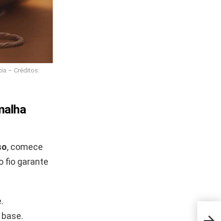
ia – Créditos:
malha
so
, comece
o fio garante
.
 base.
O qu