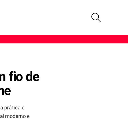
PROCURAR
m fio de
me
 prática e
ual moderno e