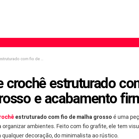
m fio de malha grosso e acabamento firme
e crochê estruturado co
rosso e acabamento fir
rochê
estruturado com fio de malha grosso
é uma peça
 organizar ambientes. Feito com fio grafite, ele tem vis
qualquer decoração, do minimalista ao rústico.