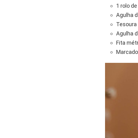
1 rolo de
Agulha 
Tesoura 
Agulha d
Fita métr
Marcador