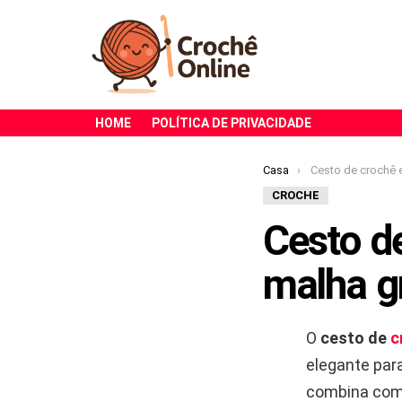
HOME
POLÍTICA DE PRIVACIDADE
Você está aqui:
Casa
Cesto de crochê estruturado co
CROCHE
Cesto d
malha g
O
cesto de
c
elegante para
combina com 