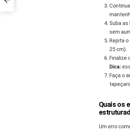
Continue
mantenha
Suba as 
sem aum
Repita o
25 cm).
Finalize
Dica:
ess
Faça o a
tapeçari
Quais os 
estrutura
Um erro comu