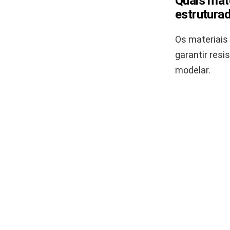
Quais mate
estrutura
Os materiais
garantir resis
modelar.