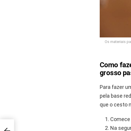
Os materiais pa
Como faze
grosso pa
Para fazer 
pela base red
que o cesto 
Comece c
Na segun
os