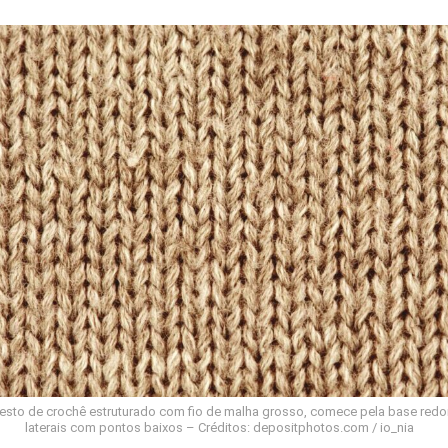
cesto de crochê estruturado com fio de malha grosso, comece pela base red
laterais com pontos baixos – Créditos: depositphotos.com / io_nia