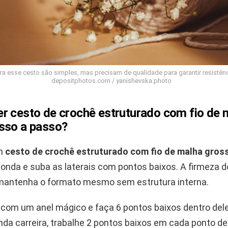
ra esse cesto são simples, mas precisam de qualidade para garantir resistênc
depositphotos.com / yanishevska.photo
r cesto de crochê estruturado com fio de 
sso a passo?
um
cesto de crochê estruturado com fio de malha gros
onda e suba as laterais com pontos baixos. A firmeza d
mantenha o formato mesmo sem estrutura interna.
om um anel mágico e faça 6 pontos baixos dentro dele
da carreira, trabalhe 2 pontos baixos em cada ponto de