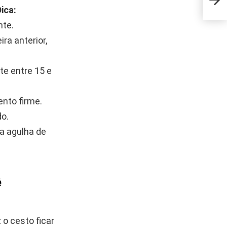
segu
ica:
nte.
ra anterior,
te entre 15 e
nto firme.
do.
a agulha de
ê
o cesto ficar