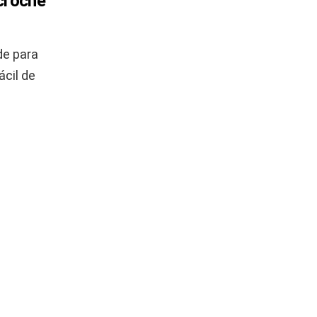
 crochê
de para
ácil de