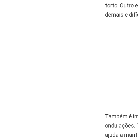
torto. Outro 
demais e difíc
Também é imp
ondulações. T
ajuda a mante