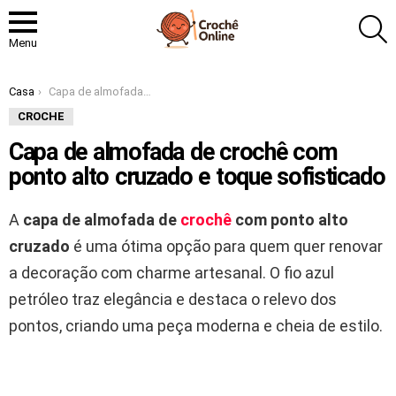
P
Menu
Você está aqui:
Casa
Capa de almofada de crochê com ponto alto cruzado e toque sofisticado
CROCHE
Capa de almofada de crochê com
ponto alto cruzado e toque sofisticado
A
capa de almofada de
crochê
com ponto alto
cruzado
é uma ótima opção para quem quer renovar
a decoração com charme artesanal. O fio azul
petróleo traz elegância e destaca o relevo dos
pontos, criando uma peça moderna e cheia de estilo.