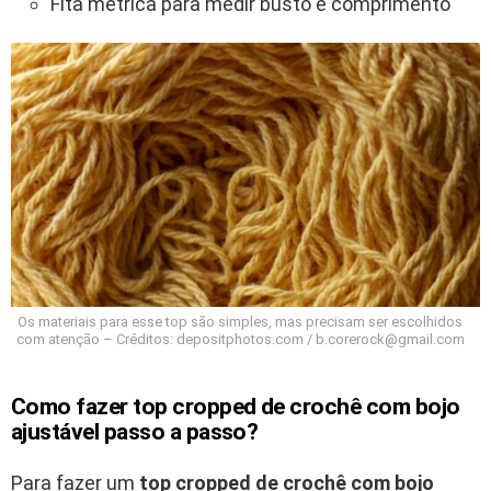
Fita métrica para medir busto e comprimento
Os materiais para esse top são simples, mas precisam ser escolhidos
com atenção – Créditos: depositphotos.com / b.corerock@gmail.com
Como fazer top cropped de crochê com bojo
ajustável passo a passo?
Para fazer um
top cropped de crochê com bojo