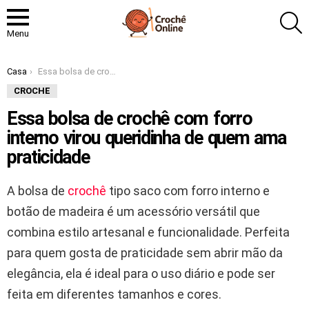
P
Menu
Você está aqui:
Casa
Essa bolsa de crochê com forro interno virou queridinha de quem ama praticidade
CROCHE
Essa bolsa de crochê com forro
interno virou queridinha de quem ama
praticidade
A bolsa de
crochê
tipo saco com forro interno e
botão de madeira é um acessório versátil que
combina estilo artesanal e funcionalidade. Perfeita
para quem gosta de praticidade sem abrir mão da
elegância, ela é ideal para o uso diário e pode ser
feita em diferentes tamanhos e cores.