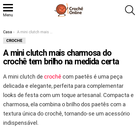
P
Menu
Você está aqui:
Casa
A mini clutch mais charmosa do crochê tem brilho na medida certa
CROCHE
A mini clutch mais charmosa do
crochê tem brilho na medida certa
A mini clutch de
crochê
com paetês é uma peça
delicada e elegante, perfeita para complementar
looks de festa com um toque artesanal. Compacta e
charmosa, ela combina o brilho dos paetês com a
textura única do crochê, tornando-se um acessório
indispensável.