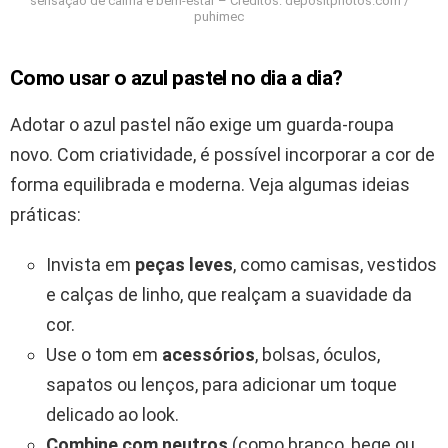
sensação de calma e bem-estar – Créditos: depositphotos.com /
puhimec
Como usar o azul pastel no dia a dia?
Adotar o azul pastel não exige um guarda-roupa
novo. Com criatividade, é possível incorporar a cor de
forma equilibrada e moderna. Veja algumas ideias
práticas:
Invista em
peças leves
, como camisas, vestidos
e calças de linho, que realçam a suavidade da
cor.
Use o tom em
acessórios
, bolsas, óculos,
sapatos ou lenços, para adicionar um toque
delicado ao look.
Combine com neutros
(como branco, bege ou