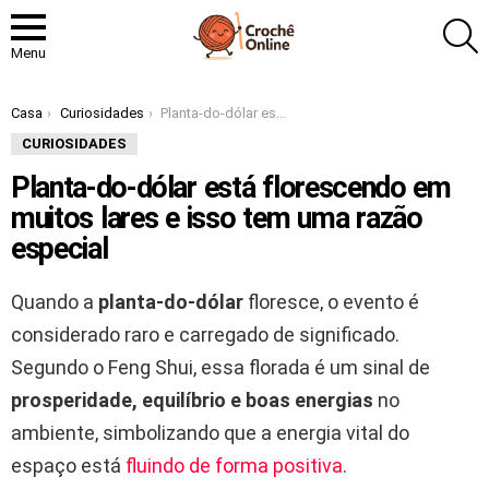
P
Menu
Você está aqui:
Casa
Curiosidades
Planta-do-dólar está florescendo em muitos lares e isso tem uma razão especial
CURIOSIDADES
Planta-do-dólar está florescendo em
muitos lares e isso tem uma razão
especial
Quando a
planta-do-dólar
floresce, o evento é
considerado raro e carregado de significado.
Segundo o Feng Shui, essa florada é um sinal de
prosperidade, equilíbrio e boas energias
no
ambiente, simbolizando que a energia vital do
espaço está
fluindo de forma positiva
.