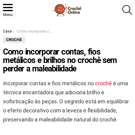
P
Menu
Você está aqui:
Casa
Como incorporar contas, fios metálicos e brilhos no crochê sem perder a maleabilidade
CROCHE
Como incorporar contas, fios
metálicos e brilhos no crochê sem
perder a maleabilidade
Incorporar contas e fios metálicos no
crochê
é uma
técnica encantadora que adiciona brilho e
sofisticação às peças. O segredo está em equilibrar
o efeito decorativo com a leveza e flexibilidade,
preservando a maleabilidade natural do crochê.