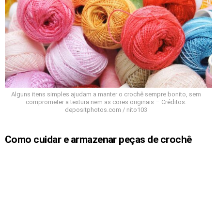
Alguns itens simples ajudam a manter o crochê sempre bonito, sem
comprometer a textura nem as cores originais – Créditos:
depositphotos.com / nito103
Como cuidar e armazenar peças de crochê
passo a passo?
Para conservar suas peças de crochê, lave-as à mão
com sabão neutro, seque na sombra e armazene
dobradas em locais arejados. Evite pendurar ou
expor ao sol para preservar a cor e a forma dos