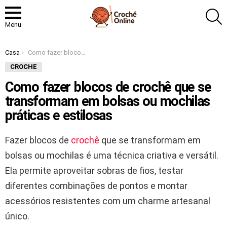
P
Menu
Você está aqui:
Casa
Como fazer blocos de crochê que se transformam em bolsas ou mochilas práticas e estilosas
CROCHE
Como fazer blocos de crochê que se
transformam em bolsas ou mochilas
práticas e estilosas
Fazer blocos de
crochê
que se transformam em
bolsas ou mochilas é uma técnica criativa e versátil.
Ela permite aproveitar sobras de fios, testar
diferentes combinações de pontos e montar
acessórios resistentes com um charme artesanal
único.