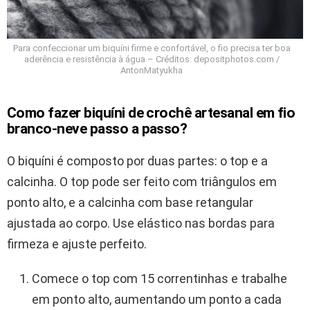
Para confeccionar um biquíni firme e confortável, o fio precisa ter boa
aderência e resistência à água – Créditos: depositphotos.com /
AntonMatyukha
Como fazer biquíni de crochê artesanal em fio
branco-neve passo a passo?
O biquíni é composto por duas partes: o top e a
calcinha. O top pode ser feito com triângulos em
ponto alto, e a calcinha com base retangular
ajustada ao corpo. Use elástico nas bordas para
firmeza e ajuste perfeito.
Comece o top com 15 correntinhas e trabalhe
em ponto alto, aumentando um ponto a cada