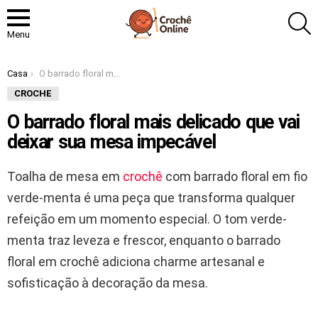
P
Menu
Você está aqui:
Casa
O barrado floral mais delicado que vai deixar sua mesa impecável
CROCHE
O barrado floral mais delicado que vai
deixar sua mesa impecável
Toalha de mesa em
crochê
com barrado floral em fio
verde-menta é uma peça que transforma qualquer
refeição em um momento especial. O tom verde-
menta traz leveza e frescor, enquanto o barrado
floral em crochê adiciona charme artesanal e
sofisticação à decoração da mesa.