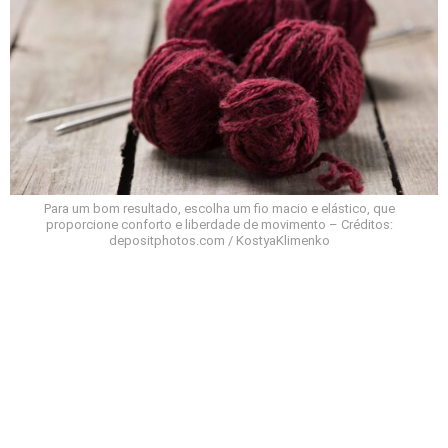
Para um bom resultado, escolha um fio macio e elástico, que
proporcione conforto e liberdade de movimento – Créditos:
depositphotos.com / KostyaKlimenko
Como fazer luvas sem dedos de crochê em fio
vinho passo a passo?
Monte correntinhas na largura da mão e trabalhe
carreiras em ponto meio alto para elasticidade. Una
as laterais, deixando espaço para o polegar. Finalize