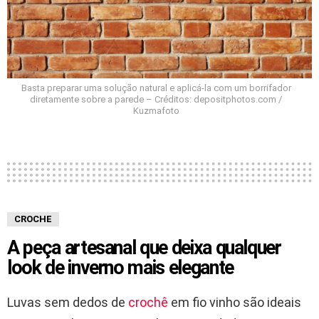
Basta preparar uma solução natural e aplicá-la com um borrifador
diretamente sobre a parede – Créditos: depositphotos.com /
Kuzmafoto
CROCHE
A peça artesanal que deixa qualquer
look de inverno mais elegante
Luvas sem dedos de
crochê
em fio vinho são ideais