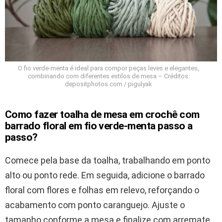
O fio verde-menta é ideal para compor peças leves e elegantes,
combinando com diferentes estilos de mesa – Créditos:
depositphotos.com / pigulyak
Como fazer toalha de mesa em crochê com
barrado floral em fio verde-menta passo a
passo?
Comece pela base da toalha, trabalhando em ponto
alto ou ponto rede. Em seguida, adicione o barrado
floral com flores e folhas em relevo, reforçando o
acabamento com ponto caranguejo. Ajuste o
tamanho conforme a mesa e finalize com arremate