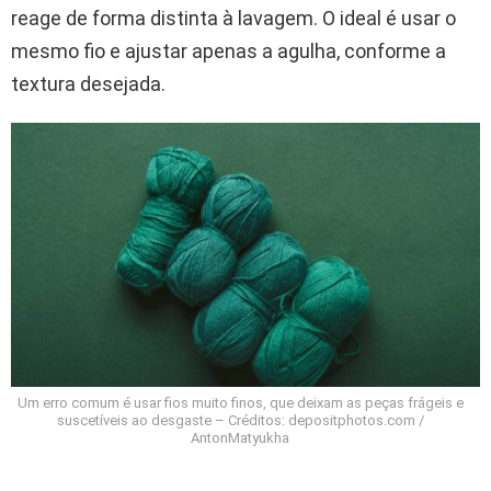
reage de forma distinta à lavagem. O ideal é usar o
mesmo fio e ajustar apenas a agulha, conforme a
textura desejada.
Um erro comum é usar fios muito finos, que deixam as peças frágeis e
suscetíveis ao desgaste – Créditos: depositphotos.com /
AntonMatyukha