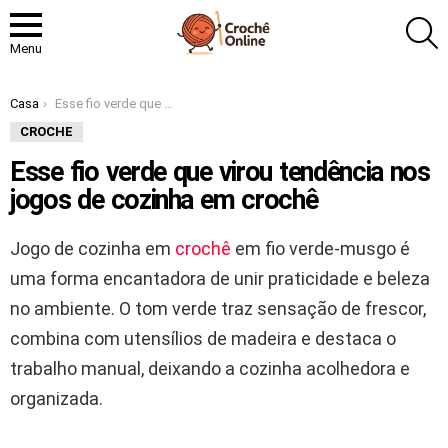
P
Menu
Você está aqui:
Casa
Esse fio verde que virou tendência nos jogos de cozinha em crochê
CROCHE
Esse fio verde que virou tendência nos
jogos de cozinha em crochê
Jogo de cozinha em
crochê
em fio verde-musgo é
uma forma encantadora de unir praticidade e beleza
no ambiente. O tom verde traz sensação de frescor,
combina com utensílios de madeira e destaca o
trabalho manual, deixando a cozinha acolhedora e
organizada.