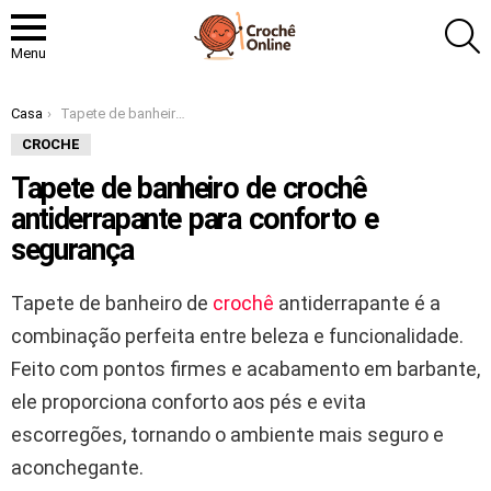
P
Menu
Você está aqui:
Casa
Tapete de banheiro de crochê antiderrapante para conforto e segurança
CROCHE
Tapete de banheiro de crochê
antiderrapante para conforto e
segurança
Tapete de banheiro de
crochê
antiderrapante é a
combinação perfeita entre beleza e funcionalidade.
Feito com pontos firmes e acabamento em barbante,
ele proporciona conforto aos pés e evita
escorregões, tornando o ambiente mais seguro e
aconchegante.