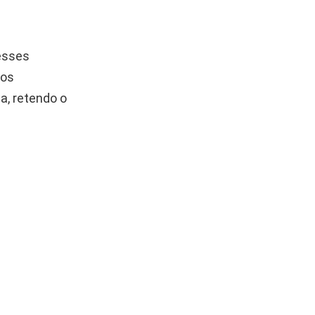
 esses
tos
a, retendo o