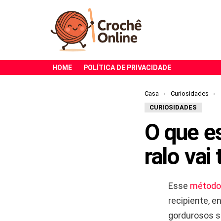
HOME
POLÍTICA DE PRIVACIDADE
Você está aqui:
Casa
Curiosidades
CURIOSIDADES
O que e
ralo vai
Esse
métod
recipiente, e
gordurosos so