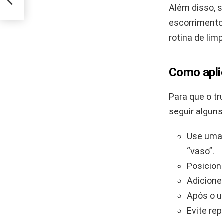
os
Além disso, 
escorrimento
rotina de li
Como aplic
Para que o t
seguir alguns
Use uma 
“vaso”.
Posicion
Adicione
Após o u
Evite re