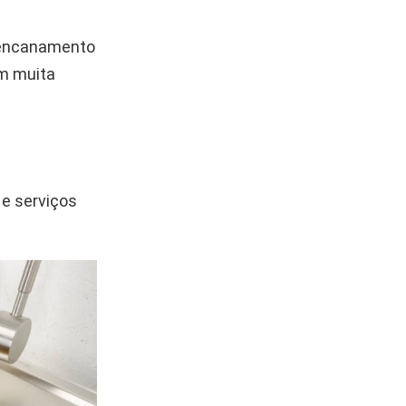
o encanamento
m muita
e serviços