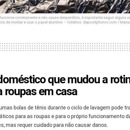
 funcione corretamente e não cause desperdício, é importante seguir alguns 
ora de moldar e usar o papel alumínio – Créditos: depositphotos.com / Maria
doméstico que mudou a roti
a roupas em casa
umas bolas de tênis durante o ciclo de lavagem pode tr
ráticos para as roupas e para o próprio funcionamento d
les, mas requer cuidado para não causar danos.