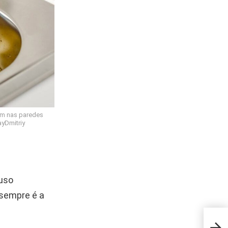
em nas paredes
yDmitriy
 uso
 sempre é a
O qu