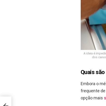
A ideia é imped
dos canos
Quais são 
Embora o mét
frequente de
opção mais