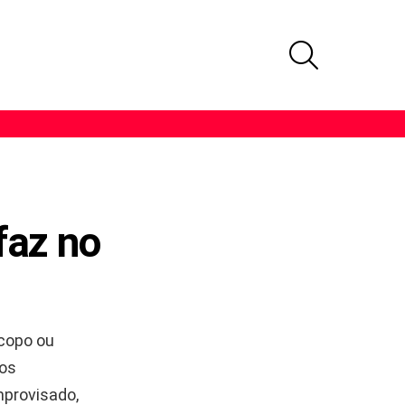
PROCURAR
faz no
copo ou
uos
mprovisado,