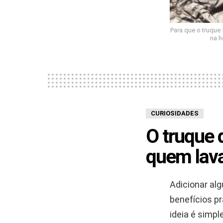
Para que o truque
na h
CURIOSIDADES
O truque 
quem lav
Adicionar alg
benefícios p
ideia é simp