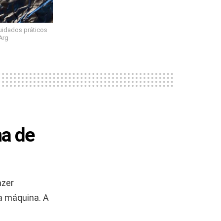
cuidados práticos
Arg
na de
azer
a máquina. A