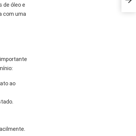
algo
 de óleo e
ica com uma
 importante
mínio:
mato ao
stado.
facilmente.