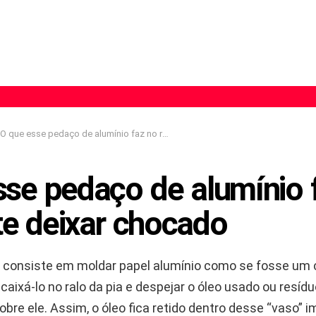
O que esse pedaço de alumínio faz no ralo vai te deixar chocado
sse pedaço de alumínio 
 te deixar chocado
o
consiste em moldar papel alumínio como se fosse um 
ncaixá-lo no ralo da pia e despejar o óleo usado ou resíd
bre ele. Assim, o óleo fica retido dentro desse “vaso” i