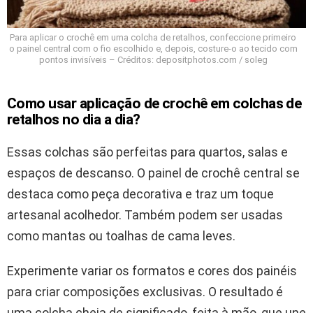
Para aplicar o crochê em uma colcha de retalhos, confeccione primeiro
o painel central com o fio escolhido e, depois, costure-o ao tecido com
pontos invisíveis – Créditos: depositphotos.com / soleg
Como usar aplicação de crochê em colchas de
retalhos no dia a dia?
Essas colchas são perfeitas para quartos, salas e
espaços de descanso. O painel de crochê central se
destaca como peça decorativa e traz um toque
artesanal acolhedor. Também podem ser usadas
como mantas ou toalhas de cama leves.
Experimente variar os formatos e cores dos painéis
para criar composições exclusivas. O resultado é
uma colcha cheia de significado, feita à mão, que une