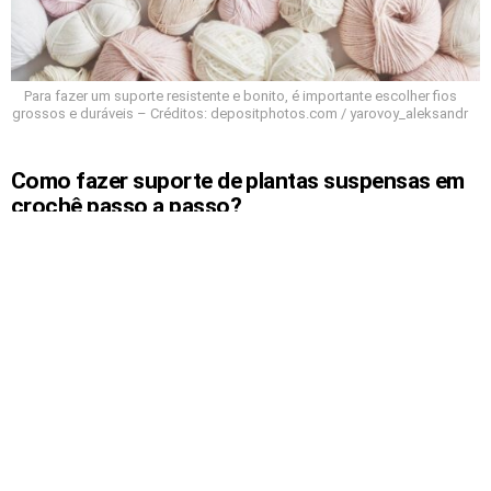
Para fazer um suporte resistente e bonito, é importante escolher fios
grossos e duráveis – Créditos: depositphotos.com / yarovoy_aleksandr
Como fazer suporte de plantas suspensas em
crochê passo a passo?
Para fazer o suporte, monte tiras de correntinhas
que formam a base e as alças de sustentação. Una-
as em uma argola e finalize com arremate firme. O
segredo é equilibrar a tensão dos fios para que o
vaso fique centralizado e estável.
Prenda o fio na argola e faça 4 tiras de
correntinhas com aproximadamente 80 cm