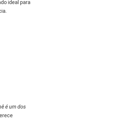
do ideal para
ia.
hê é um dos
ferece