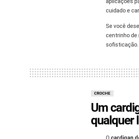
aplicações pa
cuidado e ca
Se você dese
centrinho de
sofisticação.
CROCHE
Um cardig
qualquer 
O
cardigan d