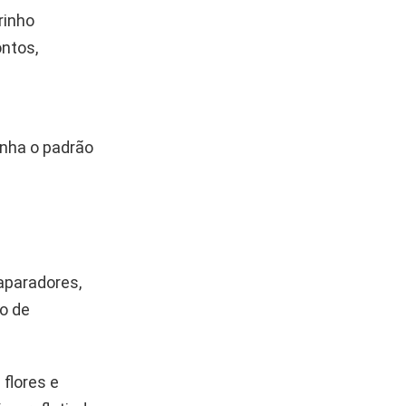
rinho
ntos,
enha o padrão
aparadores,
o de
flores e