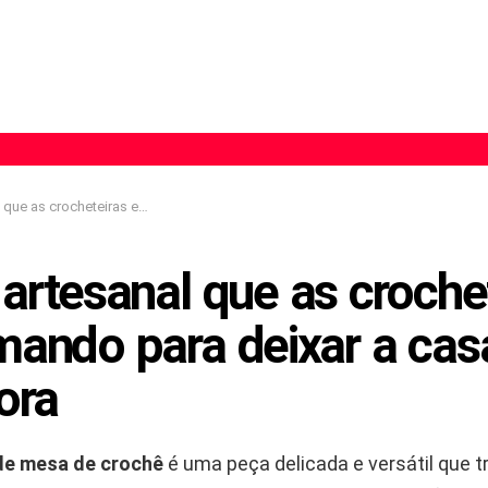
 estão amando para deixar a casa mais acolhedora
artesanal que as croche
mando para deixar a cas
ora
de mesa de crochê
é uma peça delicada e versátil que 