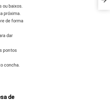
mund
 ou baixos.
 a próxima.
e de forma
ara dar
os pontos
to concha.
esa de