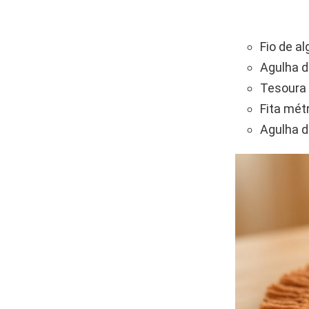
Fio de al
Agulha d
Tesoura 
Fita mét
Agulha d