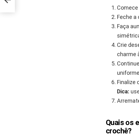
Comece c
Feche a 
Faça aum
simétric
Crie des
charme à
Continue
uniforme
Finalize
Dica:
use
Arremate
Quais os 
crochê?