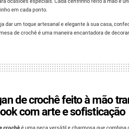
ra ocasiões especiais. Cada centrinho feito à mão é úni
rinho em cada ponto.
ja dar um toque artesanal e elegante à sua casa, confe
 mesa de crochê é uma maneira encantadora de decorar
an de crochê feito à mão tr
look com arte e sofisticação
e crochê
é uma peça versátil e charmosa que combina 