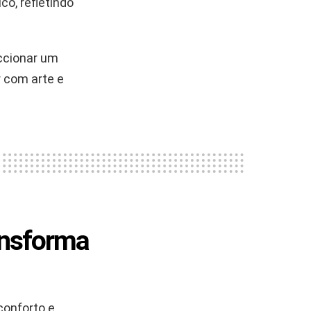
co, refletindo
ccionar um
 com arte e
ansforma
conforto e