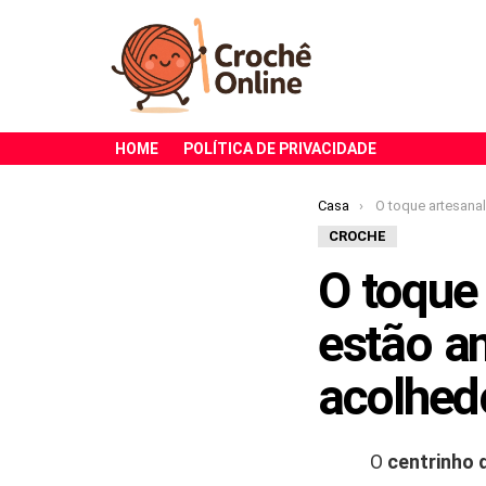
HOME
POLÍTICA DE PRIVACIDADE
Você está aqui:
Casa
O toque artesanal que as crocheteiras
CROCHE
O toque 
estão a
acolhed
O
centrinho 