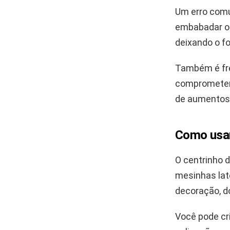
Um erro comu
embabadar ou
deixando o fo
Também é fre
comprometend
de aumentos 
Como usar
O centrinho 
mesinhas lat
decoração, d
Você pode cri