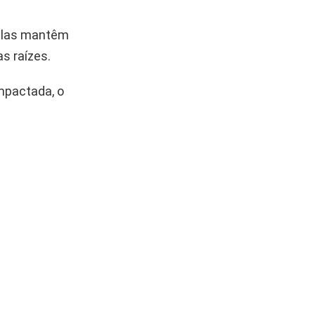
 Elas mantêm
s raízes.
mpactada, o