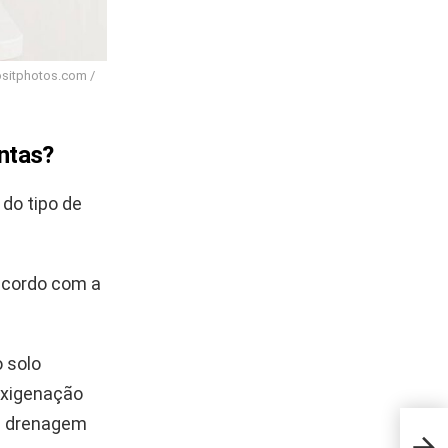
ositphotos.com /
antas?
do tipo de
 acordo com a
o solo
oxigenação
na drenagem
Croc