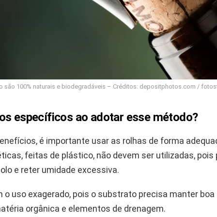
ho são 100% naturais e biodegradáveis – Créditos: depositphotos.com / fotost
os específicos ao adotar esse método?
enefícios, é importante usar as rolhas de forma adequa
ticas, feitas de plástico, não devem ser utilizadas, poi
solo e reter umidade excessiva.
 o uso exagerado, pois o substrato precisa manter boa
 matéria orgânica e elementos de drenagem.