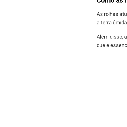
Como as r
As rolhas at
a terra úmid
Além disso, 
que é essenc