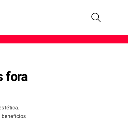
PROCURAR
s fora
estética.
e benefícios