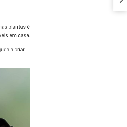
eleva
 nas plantas é
veis em casa.
juda a criar