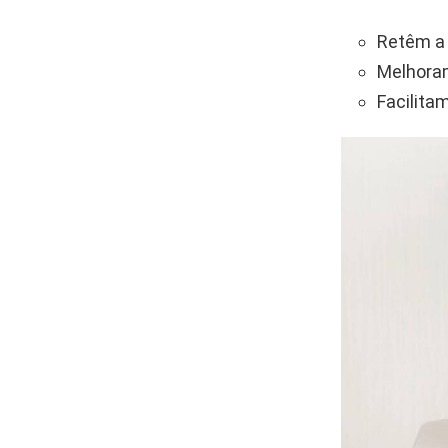
Retêm a 
Melhora
Facilita