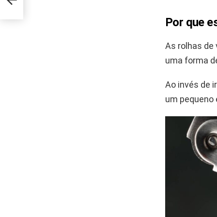
Por que e
As rolhas de 
uma forma de
Ao invés de i
um pequeno e