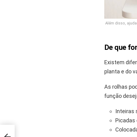
Além disso, ajuda
De que for
Existem dife
planta e do 
As rolhas pod
função deseja
Inteiras
Picadas 
Colocada
evou