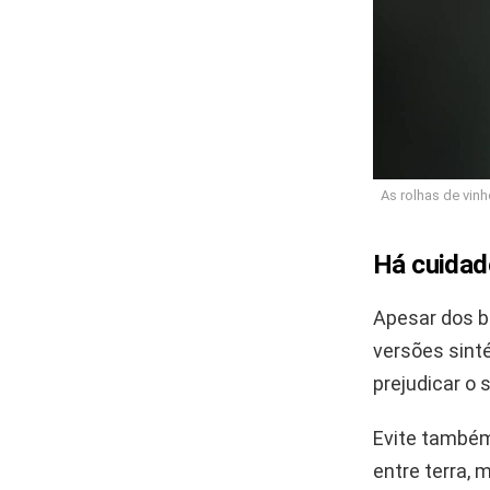
As rolhas de vin
Há cuidad
Apesar dos b
versões sinté
prejudicar o 
Evite também
entre terra,