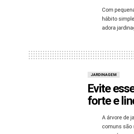
Com pequenas
hábito simpl
adora jardina
JARDINAGEM
Evite esse
forte e li
A árvore de j
comuns são s