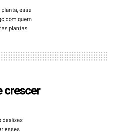
planta, esse
tigo com quem
das plantas.
e crescer
s deslizes
ar esses