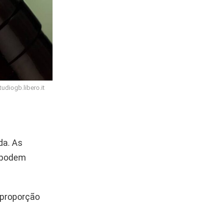
udiogb.libero.it
da. As
s podem
 proporção