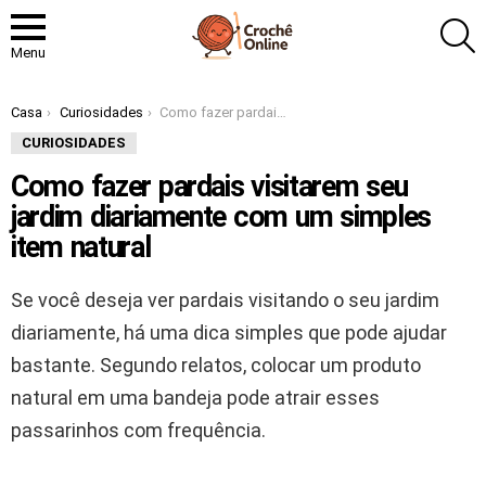
P
Menu
Você está aqui:
Casa
Curiosidades
Como fazer pardais visitarem seu jardim diariamente com um simples item natural
CURIOSIDADES
Como fazer pardais visitarem seu
jardim diariamente com um simples
item natural
Se você deseja ver pardais visitando o seu jardim
diariamente, há uma dica simples que pode ajudar
bastante. Segundo relatos, colocar um produto
natural em uma bandeja pode atrair esses
passarinhos com frequência.