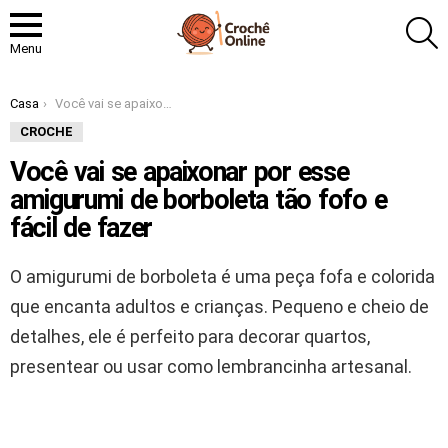
P
Menu
Você está aqui:
Casa
Você vai se apaixonar por esse amigurumi de borboleta tão fofo e fácil de fazer
CROCHE
Você vai se apaixonar por esse
amigurumi de borboleta tão fofo e
fácil de fazer
O amigurumi de borboleta é uma peça fofa e colorida
que encanta adultos e crianças. Pequeno e cheio de
detalhes, ele é perfeito para decorar quartos,
presentear ou usar como lembrancinha artesanal.