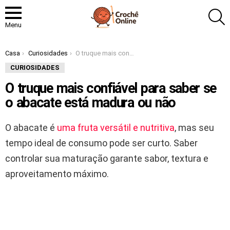
P
Menu
Você está aqui:
Casa
Curiosidades
O truque mais confiável para saber se o abacate está madura ou não
CURIOSIDADES
O truque mais confiável para saber se
o abacate está madura ou não
O abacate é
uma fruta versátil e nutritiva
, mas seu
tempo ideal de consumo pode ser curto. Saber
controlar sua maturação garante sabor, textura e
aproveitamento máximo.