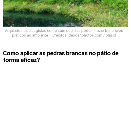
Arquitetos e paisagistas comentam que elas podem trazer benefícios
práticos ao ambiente – Créditos: depositphotos.com / plasid
Como aplicar as pedras brancas no pátio de
forma eficaz?
A simples colocação de pedras não basta para obter
os benefícios. É necessário um preparo do solo,
distribuição equilibrada e manutenção periódica.
Especialistas recomendam usar manta anti-ervas
por baixo para evitar brotações indesejadas.