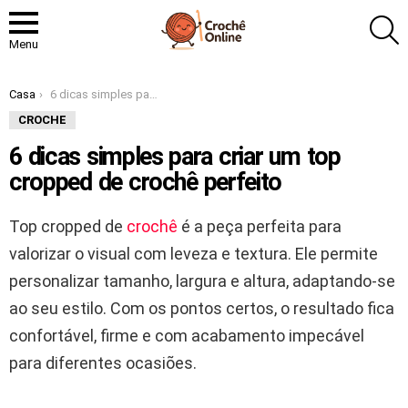
P
Menu
Você está aqui:
Casa
6 dicas simples para criar um top cropped de crochê perfeito
CROCHE
6 dicas simples para criar um top
cropped de crochê perfeito
Top cropped de
crochê
é a peça perfeita para
valorizar o visual com leveza e textura. Ele permite
personalizar tamanho, largura e altura, adaptando-se
ao seu estilo. Com os pontos certos, o resultado fica
confortável, firme e com acabamento impecável
para diferentes ocasiões.