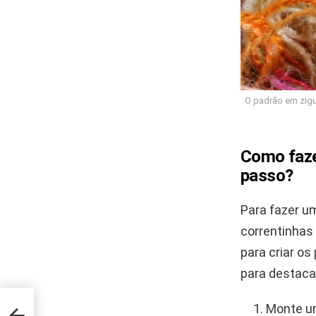
O padrão em zigu
Como faze
passo?
Para fazer u
correntinhas
para criar os
para destacar
Monte um
ara