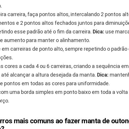
.
ira carreira, faça pontos altos, intercalando 2 pontos al
entos e 2 pontos altos fechados juntos para diminuiçõ
etindo esse padrão até o fim da carreira.
Dica:
use marca
e aumento para manter o alinhamento.
 em carreiras de ponto alto, sempre repetindo o padrã
ições.
as cores a cada 4 ou 6 carreiras, criando a sequência em
 até alcançar a altura desejada da manta.
Dica:
manten
e pontos em todas as cores para uniformidade.
 com uma borda simples em ponto baixo em toda a volt
orço.
erros mais comuns ao fazer manta de outo
ê?