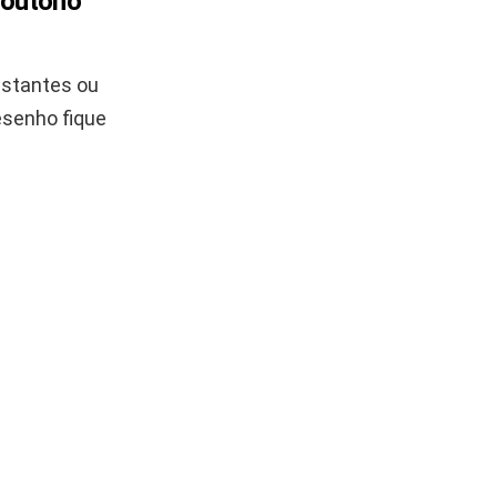
 outono
astantes ou
esenho fique