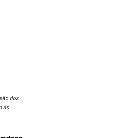
nsão dos
m as