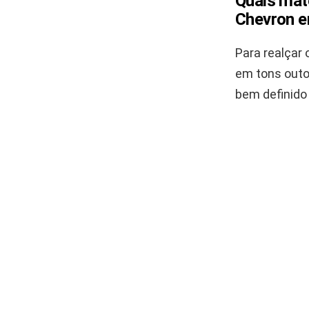
Quais mat
Chevron e
Para realçar
em tons outon
bem definido