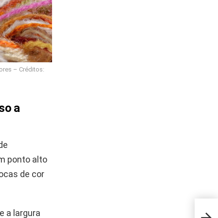
res – Créditos:
so a
de
m ponto alto
rocas de cor
e a largura
O ac