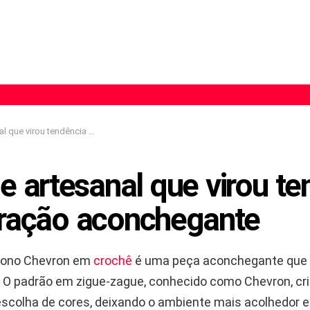
u tendência na decoração aconchegante
e artesanal que virou te
ração aconchegante
tono Chevron em
crochê
é uma peça aconchegante que
lo. O padrão em zigue-zague, conhecido como Chevron, c
escolha de cores, deixando o ambiente mais acolhedor e 