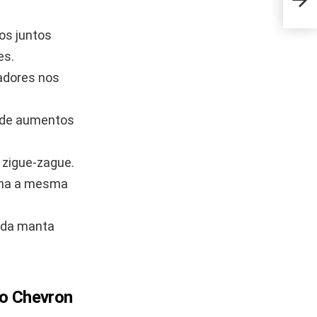
de es
tos juntos
es.
dores nos
o de aumentos
 zigue-zague.
ha a mesma
a da manta
no Chevron