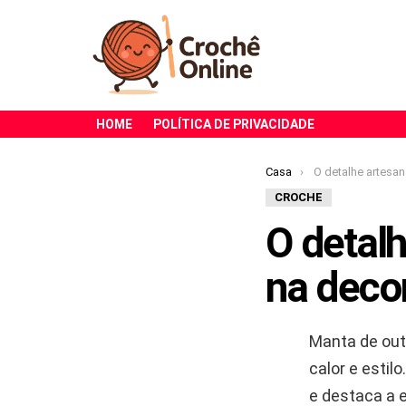
HOME
POLÍTICA DE PRIVACIDADE
Você está aqui:
Casa
O detalhe artesanal que viro
CROCHE
O detalh
na deco
Manta de ou
calor e esti
e destaca a 