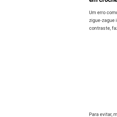
Um erro comu
zigue-zague 
contraste, f
Para evitar,