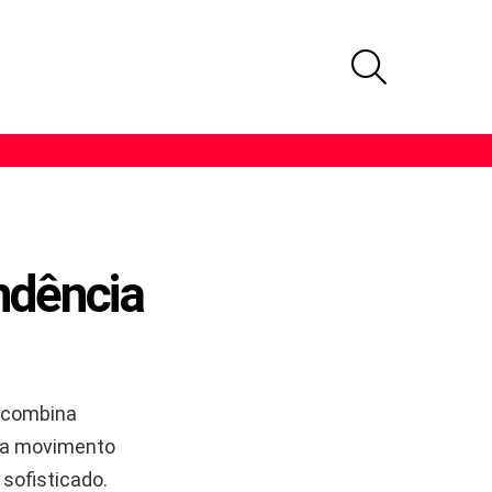
PROCURAR
ndência
 combina
ria movimento
sofisticado.