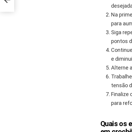
desejada
Na prime
para aum
Siga rep
pontos d
Continue
e diminu
Alterne 
Trabalhe
tensão d
Finalize
para ref
Quais os 
em croch