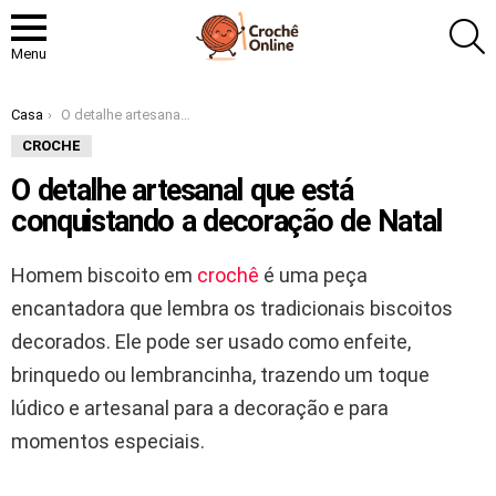
P
Menu
Você está aqui:
Casa
O detalhe artesanal que está conquistando a decoração de Natal
CROCHE
O detalhe artesanal que está
conquistando a decoração de Natal
Homem biscoito em
crochê
é uma peça
encantadora que lembra os tradicionais biscoitos
decorados. Ele pode ser usado como enfeite,
brinquedo ou lembrancinha, trazendo um toque
lúdico e artesanal para a decoração e para
momentos especiais.